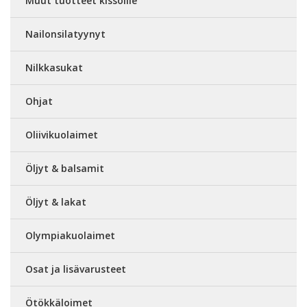
Muut tuotteet kissoille
Nailonsilatyynyt
Nilkkasukat
Ohjat
Oliivikuolaimet
Öljyt & balsamit
Öljyt & lakat
Olympiakuolaimet
Osat ja lisävarusteet
Ötökkäloimet