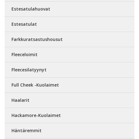
Estesatulahuovat
Estesatulat
Farkkuratsastushousut
Fleeceloimit
Fleecesilatyynyt
Full Cheek -Kuolaimet
Haalarit
Hackamore-Kuolaimet
Häntäremmit