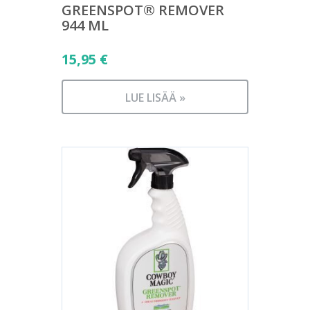
GREENSPOT® REMOVER
944 ML
15,95
€
LUE LISÄÄ »