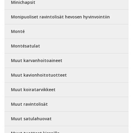
Minichapsit
Monipuoliset ravintolisät hevosen hyvinvointiin
Monté
Montésatulat
Muut karvanhoitoaineet
Muut kavionhoitotuotteet
Muut koiratarvikkeet
Muut ravintolisät
Muut satulahuovat