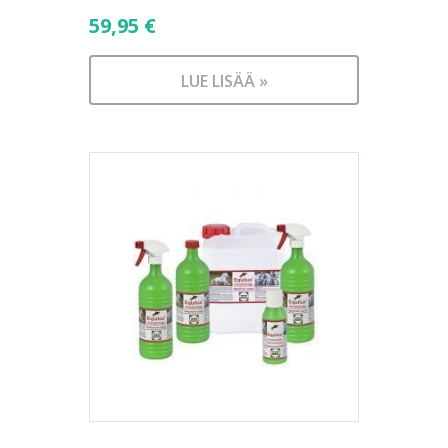
59,95
€
LUE LISÄÄ »