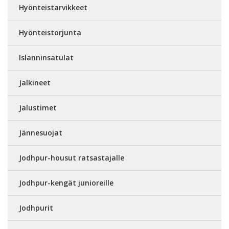
Hyönteistarvikkeet
Hyönteistorjunta
Islanninsatulat
Jalkineet
Jalustimet
Jännesuojat
Jodhpur-housut ratsastajalle
Jodhpur-kengät junioreille
Jodhpurit