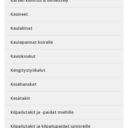
Karvan kiillotus & viimeistely
Käsineet
Kaulaliinat
Kaulapannat koiralle
Kaviokoukut
Kengitystyökalut
Kesähanskat
Kesätakit
Kilpailutakit ja -paidat miehille
Kilpailutakit ja kilpailupaidat junioreille