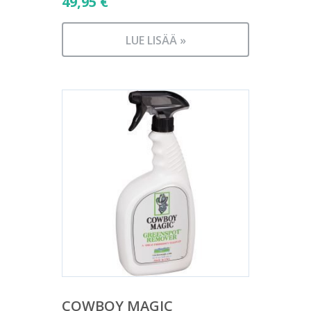
49,95
€
LUE LISÄÄ »
COWBOY MAGIC