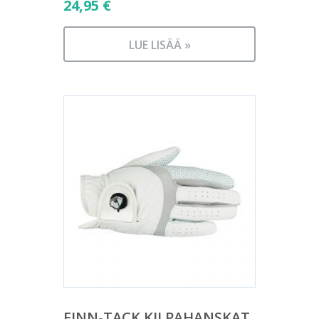
24,95
€
LUE LISÄÄ »
FINN-TACK KILPAHANSKAT