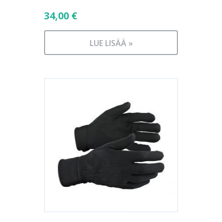
34,00
€
LUE LISÄÄ »