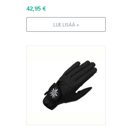
42,95
€
LUE LISÄÄ »