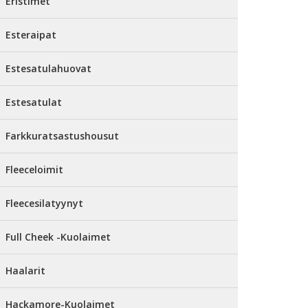
Eristimet
Esteraipat
Estesatulahuovat
Estesatulat
Farkkuratsastushousut
Fleeceloimit
Fleecesilatyynyt
Full Cheek -Kuolaimet
Haalarit
Hackamore-Kuolaimet