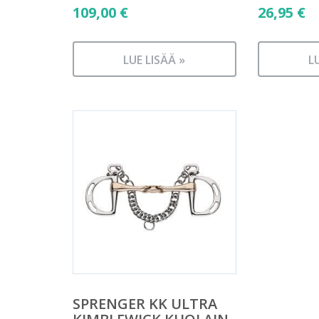
109,00
€
26,95
€
LUE LISÄÄ »
L
SPRENGER KK ULTRA