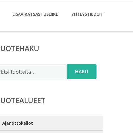
LISÄÄ RATSASTUSLIIKE
YHTEYSTIEDOT
TUOTEHAKU
tsi:
HAKU
TUOTEALUEET
Ajanottokellot