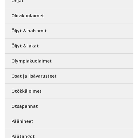
Ohjat
Oliivikuolaimet
Öljyt & balsamit
Öljyt & lakat
Olympiakuolaimet
Osat ja lisävarusteet
Ötökkäloimet
Otsapannat
Päähineet
Päätangot