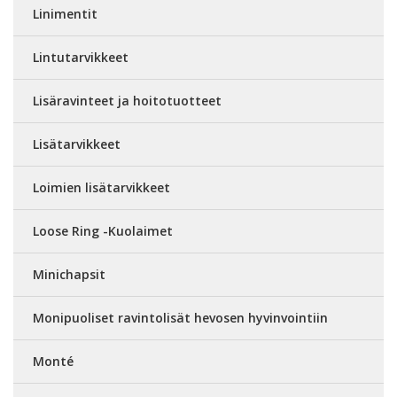
Linimentit
Lintutarvikkeet
Lisäravinteet ja hoitotuotteet
Lisätarvikkeet
Loimien lisätarvikkeet
Loose Ring -Kuolaimet
Minichapsit
Monipuoliset ravintolisät hevosen hyvinvointiin
Monté