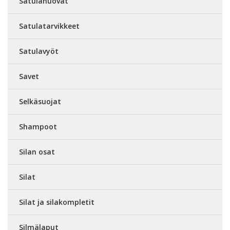
Satulahuovat
Satulatarvikkeet
Satulavyöt
Savet
Selkäsuojat
Shampoot
Silan osat
Silat
Silat ja silakompletit
Silmälaput