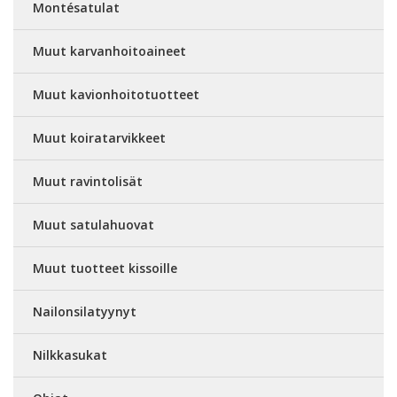
Montésatulat
Muut karvanhoitoaineet
Muut kavionhoitotuotteet
Muut koiratarvikkeet
Muut ravintolisät
Muut satulahuovat
Muut tuotteet kissoille
Nailonsilatyynyt
Nilkkasukat