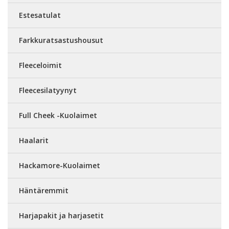
Estesatulat
Farkkuratsastushousut
Fleeceloimit
Fleecesilatyynyt
Full Cheek -Kuolaimet
Haalarit
Hackamore-Kuolaimet
Häntäremmit
Harjapakit ja harjasetit