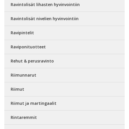
Ravintolisät lihasten hyvinvointiin
Ravintolisät nivelien hyvinvointiin
Ravipintelit
Raviponituotteet
Rehut & perusravinto
Riimunnarut
Riimut
Riimut ja martingaalit
Rintaremmit