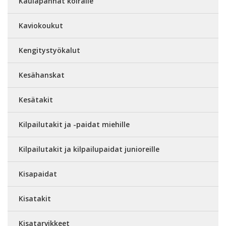
Kaulapannat koiralle
Kaviokoukut
Kengitystyökalut
Kesähanskat
Kesätakit
Kilpailutakit ja -paidat miehille
Kilpailutakit ja kilpailupaidat junioreille
Kisapaidat
Kisatakit
Kisatarvikkeet