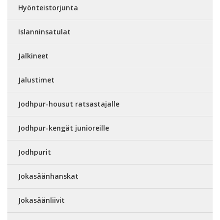
Hyönteistorjunta
Islanninsatulat
Jalkineet
Jalustimet
Jodhpur-housut ratsastajalle
Jodhpur-kengät junioreille
Jodhpurit
Jokasäänhanskat
Jokasäänliivit