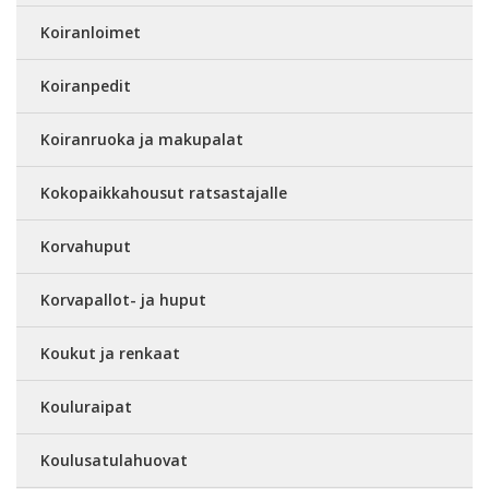
Koiranloimet
Koiranpedit
Koiranruoka ja makupalat
Kokopaikkahousut ratsastajalle
Korvahuput
Korvapallot- ja huput
Koukut ja renkaat
Kouluraipat
Koulusatulahuovat