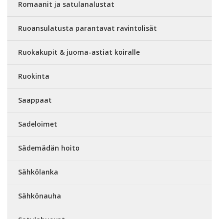
Romaanit ja satulanalustat
Ruoansulatusta parantavat ravintolisät
Ruokakupit & juoma-astiat koiralle
Ruokinta
Saappaat
Sadeloimet
Sädemädän hoito
Sähkölanka
Sähkönauha