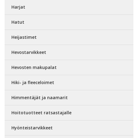
Harjat
Hatut
Heijastimet
Hevostarvikkeet
Hevosten makupalat
Hiki- ja fleeceloimet
Himmentäjät ja naamarit
Hoitotuotteet ratsastajalle
Hyönteistarvikkeet