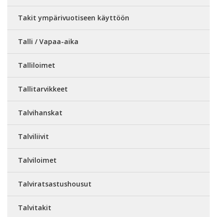
Takit ympärivuotiseen käyttöön
Talli / Vapaa-aika
Talliloimet
Tallitarvikkeet
Talvihanskat
Talviliivit
Talviloimet
Talviratsastushousut
Talvitakit