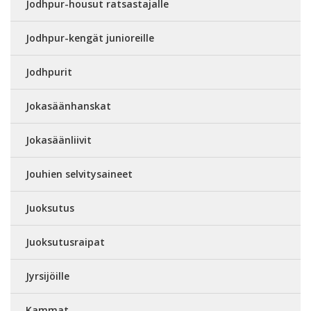
Jodhpur-housut ratsastajalle
Jodhpur-kengät junioreille
Jodhpurit
Jokasäänhanskat
Jokasäänliivit
Jouhien selvitysaineet
Juoksutus
Juoksutusraipat
Jyrsijöille
Kammat