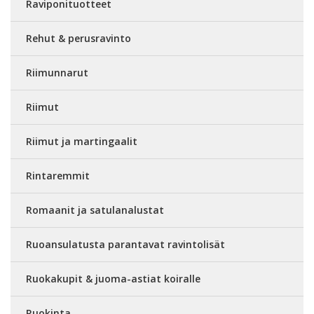
Raviponituotteet
Rehut & perusravinto
Riimunnarut
Riimut
Riimut ja martingaalit
Rintaremmit
Romaanit ja satulanalustat
Ruoansulatusta parantavat ravintolisät
Ruokakupit & juoma-astiat koiralle
Ruokinta