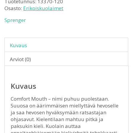
Tuotetunnus:
13370-120
Osasto:
Erikoiskuolaimet
Sprenger
Kuvaus
Arviot (0)
Kuvaus
Comfort Mouth – nimi puhuu puolestaan.
Suuosa on äärimmäisen miellyttävä hevoselle
ja saa hevosen hyväksymään ratsastajan
ohjasavut. Kielentilaan mahtuu pitkä ja
paksukin kieli. Kuolain auttaa
ennaltaehkäisemään kielivirheitä tehokkaasti.