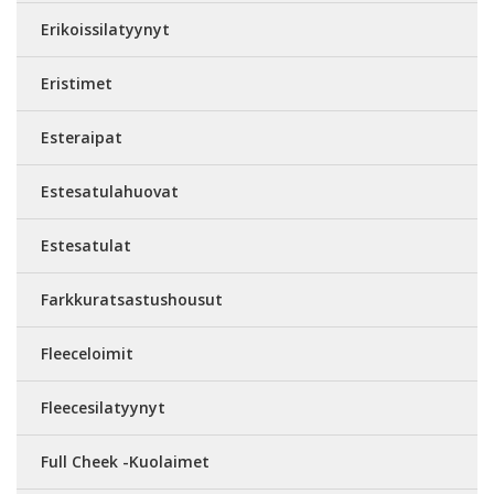
Erikoissilatyynyt
Eristimet
Esteraipat
Estesatulahuovat
Estesatulat
Farkkuratsastushousut
Fleeceloimit
Fleecesilatyynyt
Full Cheek -Kuolaimet