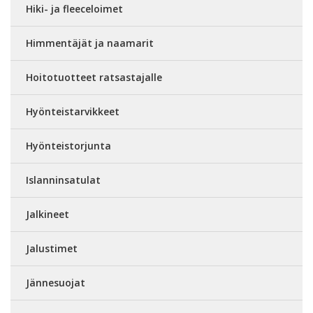
Hiki- ja fleeceloimet
Himmentäjät ja naamarit
Hoitotuotteet ratsastajalle
Hyönteistarvikkeet
Hyönteistorjunta
Islanninsatulat
Jalkineet
Jalustimet
Jännesuojat