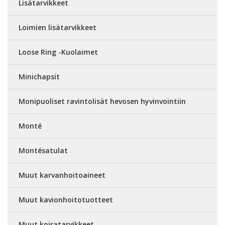
Lisätarvikkeet
Loimien lisätarvikkeet
Loose Ring -Kuolaimet
Minichapsit
Monipuoliset ravintolisät hevosen hyvinvointiin
Monté
Montésatulat
Muut karvanhoitoaineet
Muut kavionhoitotuotteet
Muut koiratarvikkeet