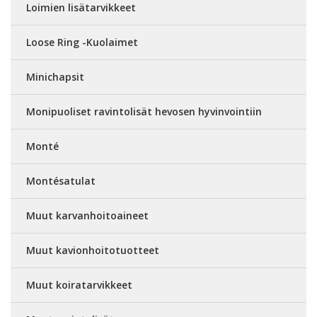
Loimien lisätarvikkeet
Loose Ring -Kuolaimet
Minichapsit
Monipuoliset ravintolisät hevosen hyvinvointiin
Monté
Montésatulat
Muut karvanhoitoaineet
Muut kavionhoitotuotteet
Muut koiratarvikkeet