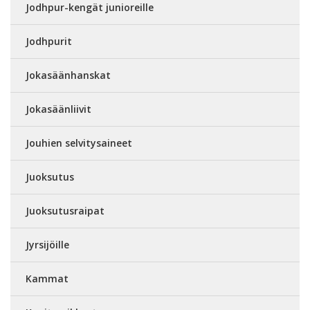
Jodhpur-kengät junioreille
Jodhpurit
Jokasäänhanskat
Jokasäänliivit
Jouhien selvitysaineet
Juoksutus
Juoksutusraipat
Jyrsijöille
Kammat