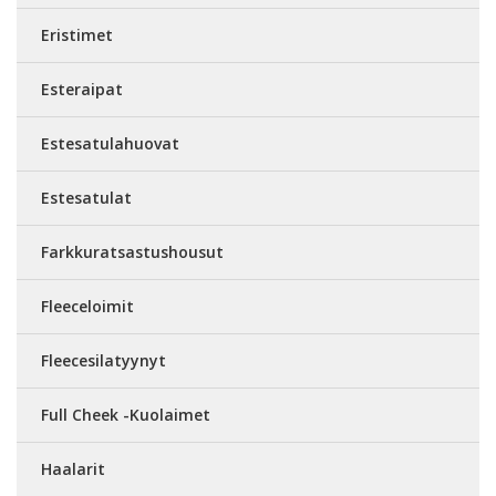
Eristimet
Esteraipat
Estesatulahuovat
Estesatulat
Farkkuratsastushousut
Fleeceloimit
Fleecesilatyynyt
Full Cheek -Kuolaimet
Haalarit