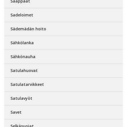
Saappaat
Sadeloimet
Sädemädän hoito
Sähkölanka
Sähkönauha
Satulahuovat
Satulatarvikkeet
Satulavyöt
Savet
Selkäsuojat