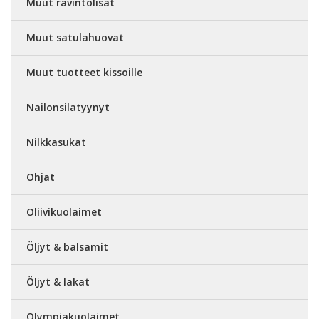
Muut ravintolisät
Muut satulahuovat
Muut tuotteet kissoille
Nailonsilatyynyt
Nilkkasukat
Ohjat
Oliivikuolaimet
Öljyt & balsamit
Öljyt & lakat
Olympiakuolaimet