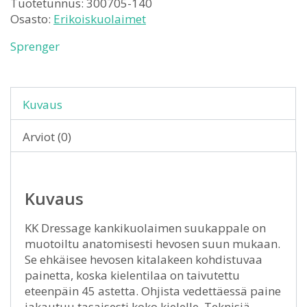
Tuotetunnus:
300705-140
Osasto:
Erikoiskuolaimet
Sprenger
Kuvaus
Arviot (0)
Kuvaus
KK Dressage kankikuolaimen suukappale on
muotoiltu anatomisesti hevosen suun mukaan.
Se ehkäisee hevosen kitalakeen kohdistuvaa
painetta, koska kielentilaa on taivutettu
eteenpäin 45 astetta. Ohjista vedettäessä paine
jakautuu tasaisesti koko kielelle. Teknisiä