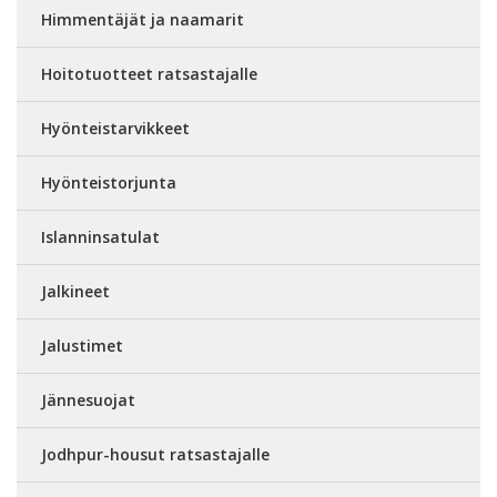
Himmentäjät ja naamarit
Hoitotuotteet ratsastajalle
Hyönteistarvikkeet
Hyönteistorjunta
Islanninsatulat
Jalkineet
Jalustimet
Jännesuojat
Jodhpur-housut ratsastajalle