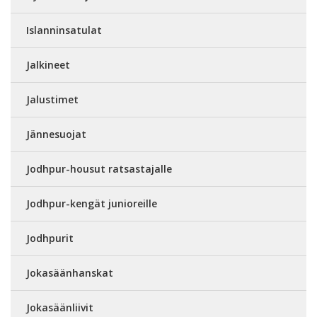
Islanninsatulat
Jalkineet
Jalustimet
Jännesuojat
Jodhpur-housut ratsastajalle
Jodhpur-kengät junioreille
Jodhpurit
Jokasäänhanskat
Jokasäänliivit