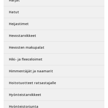
Harjat
Hatut
Heijastimet
Hevostarvikkeet
Hevosten makupalat
Hiki- ja fleeceloimet
Himmentäjät ja naamarit
Hoitotuotteet ratsastajalle
Hyönteistarvikkeet
Hyönteistorjunta