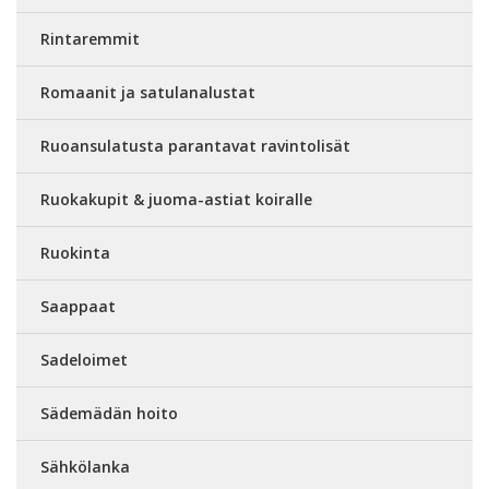
Rintaremmit
Romaanit ja satulanalustat
Ruoansulatusta parantavat ravintolisät
Ruokakupit & juoma-astiat koiralle
Ruokinta
Saappaat
Sadeloimet
Sädemädän hoito
Sähkölanka