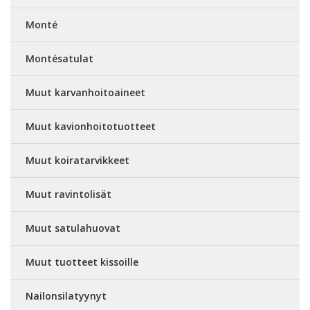
Monté
Montésatulat
Muut karvanhoitoaineet
Muut kavionhoitotuotteet
Muut koiratarvikkeet
Muut ravintolisät
Muut satulahuovat
Muut tuotteet kissoille
Nailonsilatyynyt