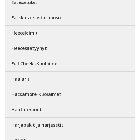
Estesatulat
Farkkuratsastushousut
Fleeceloimit
Fleecesilatyynyt
Full Cheek -Kuolaimet
Haalarit
Hackamore-Kuolaimet
Häntäremmit
Harjapakit ja harjasetit