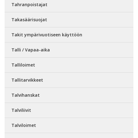
Tahranpoistajat
Takasäärisuojat
Takit ympärivuotiseen käyttöön
Talli / Vapaa-aika
Talliloimet
Tallitarvikkeet
Talvihanskat
Talviliivit
Talviloimet