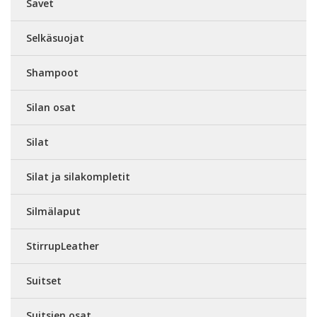
Savet
Selkäsuojat
Shampoot
Silan osat
Silat
Silat ja silakompletit
Silmälaput
StirrupLeather
Suitset
Suitsien osat