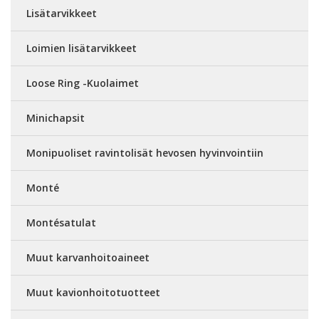
Lisätarvikkeet
Loimien lisätarvikkeet
Loose Ring -Kuolaimet
Minichapsit
Monipuoliset ravintolisät hevosen hyvinvointiin
Monté
Montésatulat
Muut karvanhoitoaineet
Muut kavionhoitotuotteet