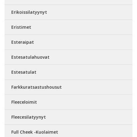
Erikoissilatyynyt
Eristimet
Esteraipat
Estesatulahuovat
Estesatulat
Farkkuratsastushousut
Fleeceloimit
Fleecesilatyynyt
Full Cheek -Kuolaimet