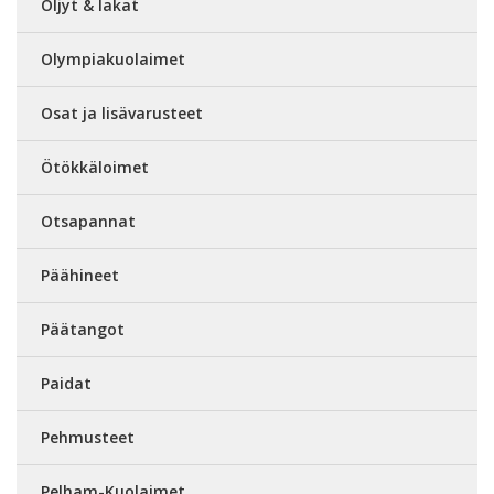
Öljyt & lakat
Olympiakuolaimet
Osat ja lisävarusteet
Ötökkäloimet
Otsapannat
Päähineet
Päätangot
Paidat
Pehmusteet
Pelham-Kuolaimet