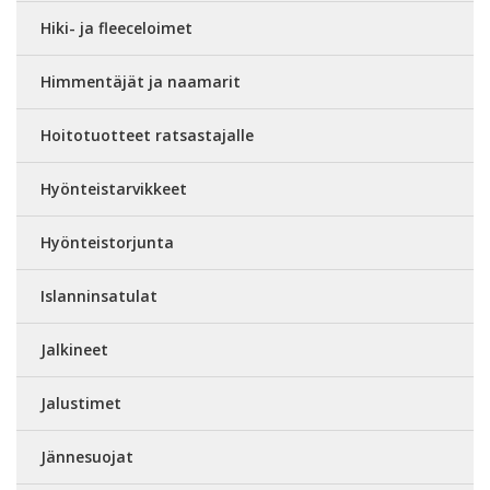
Hiki- ja fleeceloimet
Himmentäjät ja naamarit
Hoitotuotteet ratsastajalle
Hyönteistarvikkeet
Hyönteistorjunta
Islanninsatulat
Jalkineet
Jalustimet
Jännesuojat