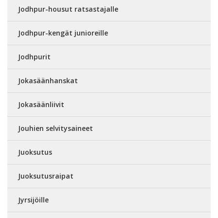
Jodhpur-housut ratsastajalle
Jodhpur-kengät junioreille
Jodhpurit
Jokasäänhanskat
Jokasäänliivit
Jouhien selvitysaineet
Juoksutus
Juoksutusraipat
Jyrsijöille