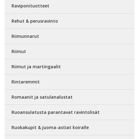
Raviponituotteet
Rehut & perusravinto
Riimunnarut
Riimut
Riimut ja martingaalit
Rintaremmit
Romaanit ja satulanalustat
Ruoansulatusta parantavat ravintolisät
Ruokakupit & juoma-astiat koiralle