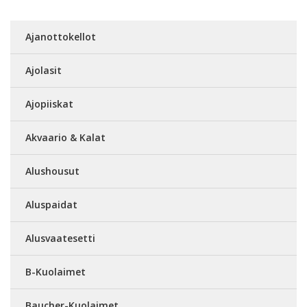
Ajanottokellot
Ajolasit
Ajopiiskat
Akvaario & Kalat
Alushousut
Aluspaidat
Alusvaatesetti
B-Kuolaimet
Baucher-Kuolaimet