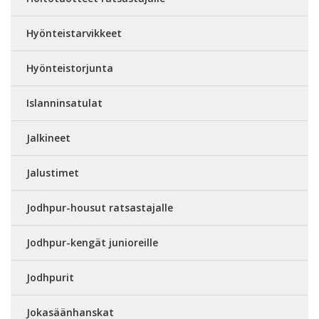
Hyönteistarvikkeet
Hyönteistorjunta
Islanninsatulat
Jalkineet
Jalustimet
Jodhpur-housut ratsastajalle
Jodhpur-kengät junioreille
Jodhpurit
Jokasäänhanskat