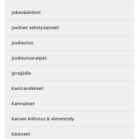
Jokasäänliivit
Jouhien selvitysaineet
Juoksutus
Juoksutusraipat
Jyrsijöille
Kanitarvikkeet
Kannukset
Karvan kiillotus & viimeistely
Käsineet