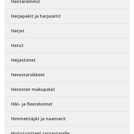
Häntäremmit
Harjapakit ja harjasetit
Harjat
Hatut
Heijastimet
Hevostarvikkeet
Hevosten makupalat
Hiki- ja fleeceloimet
Himmentäjät ja naamarit
Hoitotuotteet ratsastajalle