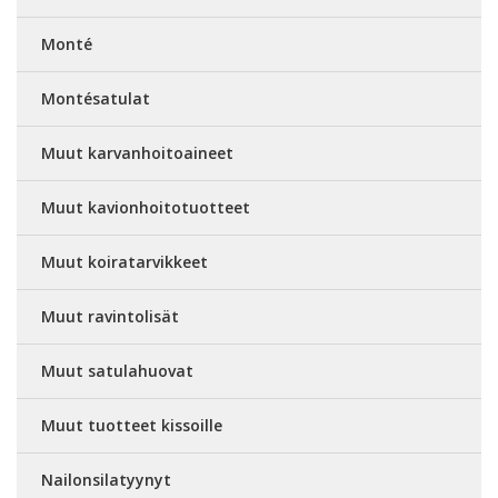
Monté
Montésatulat
Muut karvanhoitoaineet
Muut kavionhoitotuotteet
Muut koiratarvikkeet
Muut ravintolisät
Muut satulahuovat
Muut tuotteet kissoille
Nailonsilatyynyt