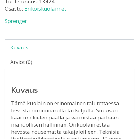
Tuotetunnus:
13424
Osasto:
Erikoiskuolaimet
Sprenger
Kuvaus
Arviot (0)
Kuvaus
Tämä kuolain on erinomainen talutettaessa
hevosta riimunnarulla tai ketjulla. Suuosan
kaari on kielen päällä ja varmistaa parhaan
mahdollisen hallinnan. Orikuolain estää
hevosta nousemasta takajaloilleen. Teknisiä
lisätietoja: Materiaali: ruostumaton HS-teräs.