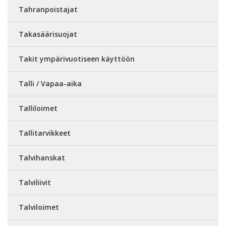
Tahranpoistajat
Takasäärisuojat
Takit ympärivuotiseen käyttöön
Talli / Vapaa-aika
Talliloimet
Tallitarvikkeet
Talvihanskat
Talviliivit
Talviloimet