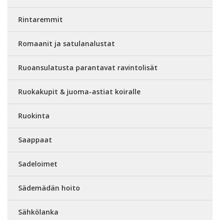
Rintaremmit
Romaanit ja satulanalustat
Ruoansulatusta parantavat ravintolisät
Ruokakupit & juoma-astiat koiralle
Ruokinta
Saappaat
Sadeloimet
Sädemädän hoito
Sähkölanka