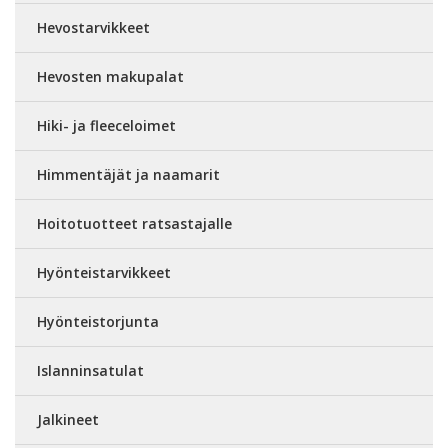
Hevostarvikkeet
Hevosten makupalat
Hiki- ja fleeceloimet
Himmentäjät ja naamarit
Hoitotuotteet ratsastajalle
Hyönteistarvikkeet
Hyönteistorjunta
Islanninsatulat
Jalkineet