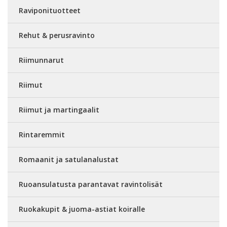
Raviponituotteet
Rehut & perusravinto
Riimunnarut
Riimut
Riimut ja martingaalit
Rintaremmit
Romaanit ja satulanalustat
Ruoansulatusta parantavat ravintolisät
Ruokakupit & juoma-astiat koiralle