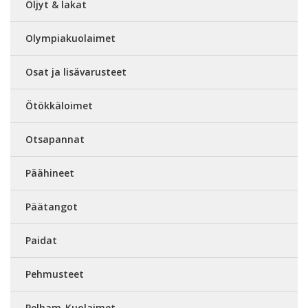
Öljyt & lakat
Olympiakuolaimet
Osat ja lisävarusteet
Ötökkäloimet
Otsapannat
Päähineet
Päätangot
Paidat
Pehmusteet
Pelham-Kuolaimet