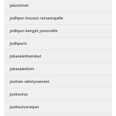
Jalustimet
Jodhpur-housut ratsastajalle
Jodhpur-kengät junioreille
Jodhpurit
Jokasäänhanskat
Jokasäänliivit
Jouhien selvitysaineet
Juoksutus
Juoksutusraipat