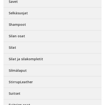
Savet
Selkäsuojat
Shampoot
Silan osat
Silat
Silat ja silakompletit
Silmälaput
StirrupLeather
Suitset
Suitsien osat