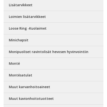
Lisätarvikkeet
Loimien lisätarvikkeet
Loose Ring -Kuolaimet
Minichapsit
Monipuoliset ravintolisät hevosen hyvinvointiin
Monté
Montésatulat
Muut karvanhoitoaineet
Muut kavionhoitotuotteet