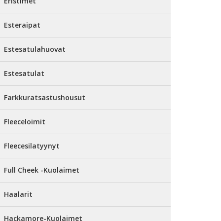
Eristimet
Esteraipat
Estesatulahuovat
Estesatulat
Farkkuratsastushousut
Fleeceloimit
Fleecesilatyynyt
Full Cheek -Kuolaimet
Haalarit
Hackamore-Kuolaimet