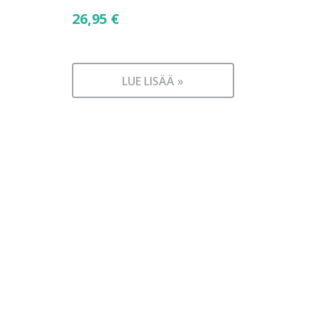
26,95
€
LUE LISÄÄ »