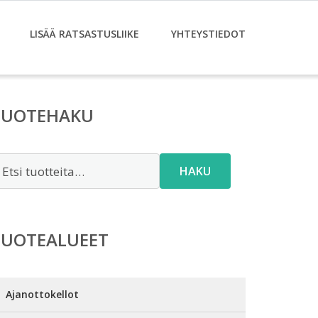
LISÄÄ RATSASTUSLIIKE
YHTEYSTIEDOT
TUOTEHAKU
tsi:
HAKU
TUOTEALUEET
Ajanottokellot