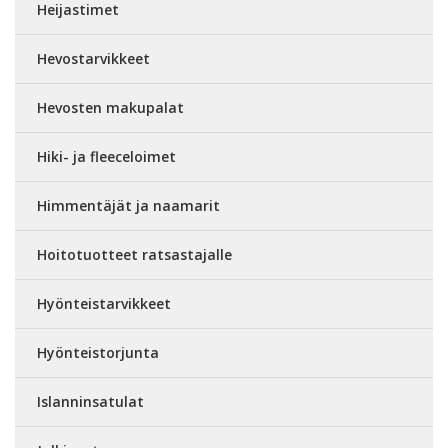
Heijastimet
Hevostarvikkeet
Hevosten makupalat
Hiki- ja fleeceloimet
Himmentäjät ja naamarit
Hoitotuotteet ratsastajalle
Hyönteistarvikkeet
Hyönteistorjunta
Islanninsatulat