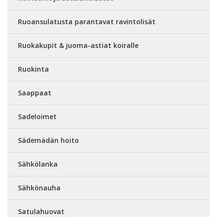
Ruoansulatusta parantavat ravintolisät
Ruokakupit & juoma-astiat koiralle
Ruokinta
Saappaat
Sadeloimet
Sädemädän hoito
Sähkölanka
Sähkönauha
Satulahuovat