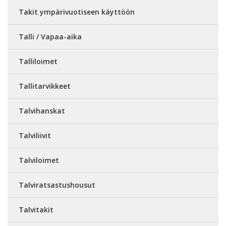
Takit ympärivuotiseen käyttöön
Talli / Vapaa-aika
Talliloimet
Tallitarvikkeet
Talvihanskat
Talviliivit
Talviloimet
Talviratsastushousut
Talvitakit