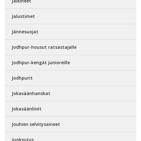
Jalkineet
Jalustimet
Jännesuojat
Jodhpur-housut ratsastajalle
Jodhpur-kengät junioreille
Jodhpurit
Jokasäänhanskat
Jokasäänliivit
Jouhien selvitysaineet
Juoksutus