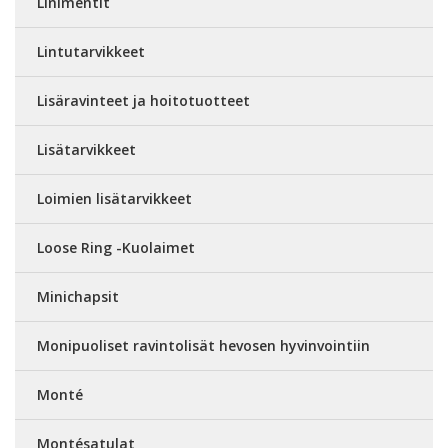
Linimentit
Lintutarvikkeet
Lisäravinteet ja hoitotuotteet
Lisätarvikkeet
Loimien lisätarvikkeet
Loose Ring -Kuolaimet
Minichapsit
Monipuoliset ravintolisät hevosen hyvinvointiin
Monté
Montésatulat