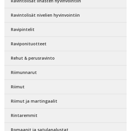
Ravintolisät lihasten hyvinvointiin
Ravintolisät nivelien hyvinvointiin
Ravipintelit
Raviponituotteet
Rehut & perusravinto
Riimunnarut
Riimut
Riimut ja martingaalit
Rintaremmit
Romaanit ja satulanalustat