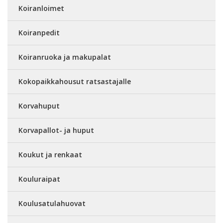
Koiranloimet
Koiranpedit
Koiranruoka ja makupalat
Kokopaikkahousut ratsastajalle
Korvahuput
Korvapallot- ja huput
Koukut ja renkaat
Kouluraipat
Koulusatulahuovat