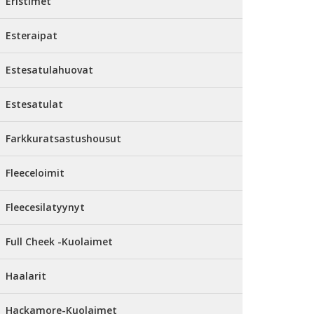
Eristimet
Esteraipat
Estesatulahuovat
Estesatulat
Farkkuratsastushousut
Fleeceloimit
Fleecesilatyynyt
Full Cheek -Kuolaimet
Haalarit
Hackamore-Kuolaimet