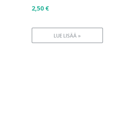
2,50
€
LUE LISÄÄ »