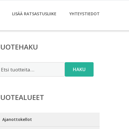
LISÄÄ RATSASTUSLIIKE
YHTEYSTIEDOT
TUOTEHAKU
tsi:
HAKU
TUOTEALUEET
Ajanottokellot