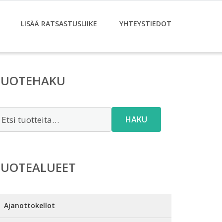
LISÄÄ RATSASTUSLIIKE
YHTEYSTIEDOT
TUOTEHAKU
tsi:
HAKU
TUOTEALUEET
Ajanottokellot