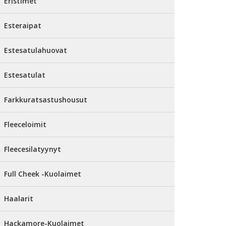
Eristimet
Esteraipat
Estesatulahuovat
Estesatulat
Farkkuratsastushousut
Fleeceloimit
Fleecesilatyynyt
Full Cheek -Kuolaimet
Haalarit
Hackamore-Kuolaimet