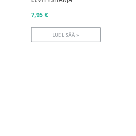
7,95
€
LUE LISÄÄ »