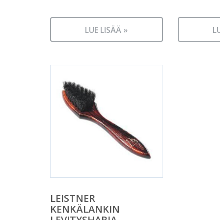
LUE LISÄÄ »
L
LEISTNER
KENKÄLANKIN
LEVITYSHARJA