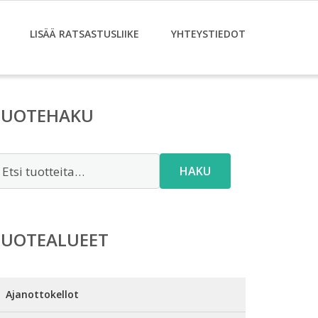
LISÄÄ RATSASTUSLIIKE
YHTEYSTIEDOT
TUOTEHAKU
tsi:
HAKU
TUOTEALUEET
Ajanottokellot