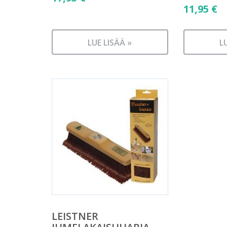
11,95
€
LUE LISÄÄ »
L
LEISTNER