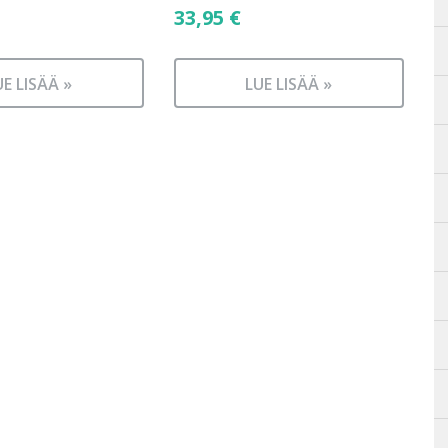
33,95
€
UE LISÄÄ »
LUE LISÄÄ »