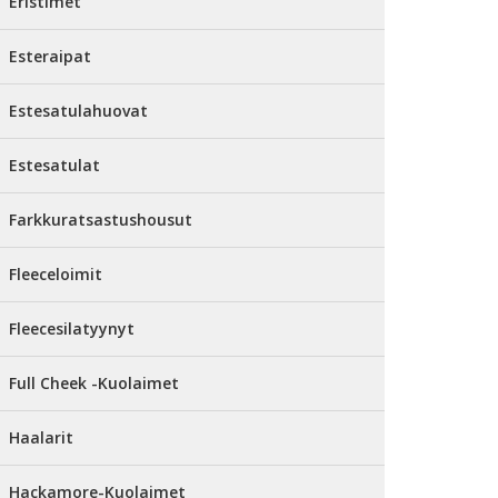
Eristimet
Esteraipat
Estesatulahuovat
Estesatulat
Farkkuratsastushousut
Fleeceloimit
Fleecesilatyynyt
Full Cheek -Kuolaimet
Haalarit
Hackamore-Kuolaimet