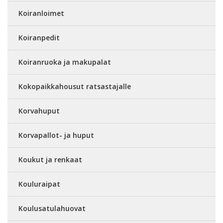
Koiranloimet
Koiranpedit
Koiranruoka ja makupalat
Kokopaikkahousut ratsastajalle
Korvahuput
Korvapallot- ja huput
Koukut ja renkaat
Kouluraipat
Koulusatulahuovat