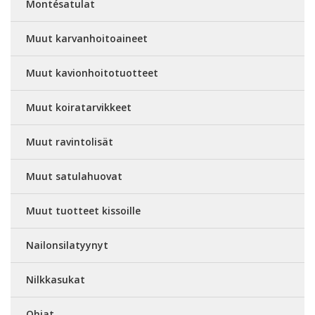
Montésatulat
Muut karvanhoitoaineet
Muut kavionhoitotuotteet
Muut koiratarvikkeet
Muut ravintolisät
Muut satulahuovat
Muut tuotteet kissoille
Nailonsilatyynyt
Nilkkasukat
Ohjat