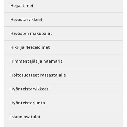
Heijastimet
Hevostarvikkeet
Hevosten makupalat
Hiki- ja fleeceloimet
Himmentäjät ja naamarit
Hoitotuotteet ratsastajalle
Hyönteistarvikkeet
Hyönteistorjunta
Islanninsatulat