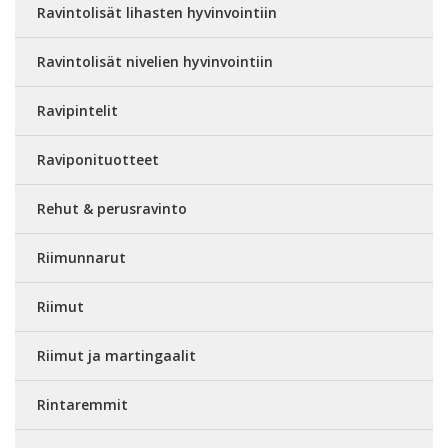
Ravintolisät lihasten hyvinvointiin
Ravintolisät nivelien hyvinvointiin
Ravipintelit
Raviponituotteet
Rehut & perusravinto
Riimunnarut
Riimut
Riimut ja martingaalit
Rintaremmit