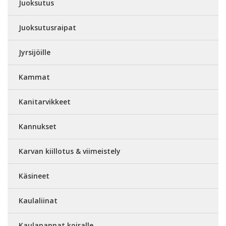
Juoksutus
Juoksutusraipat
Jyrsijöille
Kammat
Kanitarvikkeet
Kannukset
Karvan kiillotus & viimeistely
Käsineet
Kaulaliinat
Kaulapannat koiralle