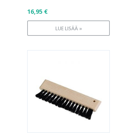
16,95
€
LUE LISÄÄ »