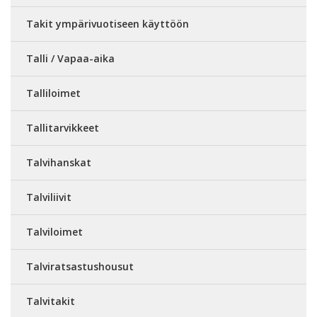
Takit ympärivuotiseen käyttöön
Talli / Vapaa-aika
Talliloimet
Tallitarvikkeet
Talvihanskat
Talviliivit
Talviloimet
Talviratsastushousut
Talvitakit