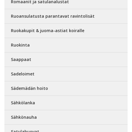
Romaanit ja satulanalustat
Ruoansulatusta parantavat ravintolisät
Ruokakupit & juoma-astiat koiralle
Ruokinta
Saappaat
Sadeloimet
Sädemädän hoito
Sähkölanka
Sähkönauha
Satulahuovat