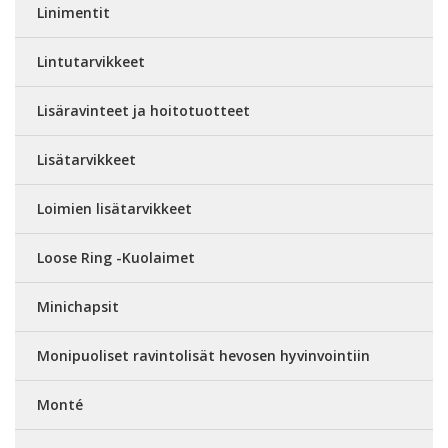
Linimentit
Lintutarvikkeet
Lisäravinteet ja hoitotuotteet
Lisätarvikkeet
Loimien lisätarvikkeet
Loose Ring -Kuolaimet
Minichapsit
Monipuoliset ravintolisät hevosen hyvinvointiin
Monté