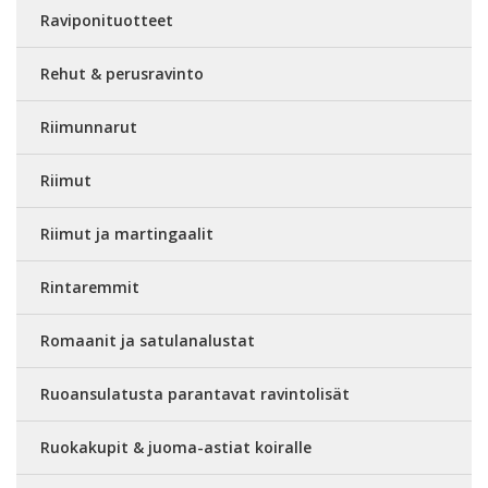
Raviponituotteet
Rehut & perusravinto
Riimunnarut
Riimut
Riimut ja martingaalit
Rintaremmit
Romaanit ja satulanalustat
Ruoansulatusta parantavat ravintolisät
Ruokakupit & juoma-astiat koiralle