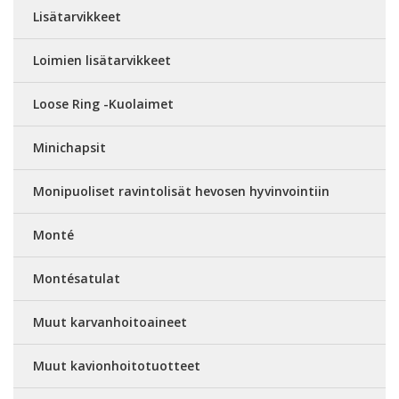
Lisätarvikkeet
Loimien lisätarvikkeet
Loose Ring -Kuolaimet
Minichapsit
Monipuoliset ravintolisät hevosen hyvinvointiin
Monté
Montésatulat
Muut karvanhoitoaineet
Muut kavionhoitotuotteet