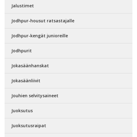
Jalustimet
Jodhpur-housut ratsastajalle
Jodhpur-kengät junioreille
Jodhpurit
Jokasäänhanskat
Jokasäänliivit
Jouhien selvitysaineet
Juoksutus
Juoksutusraipat