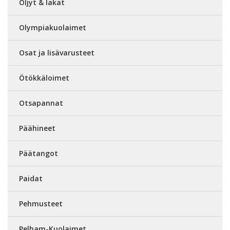
Öljyt & lakat
Olympiakuolaimet
Osat ja lisävarusteet
Ötökkäloimet
Otsapannat
Päähineet
Päätangot
Paidat
Pehmusteet
Pelham-Kuolaimet