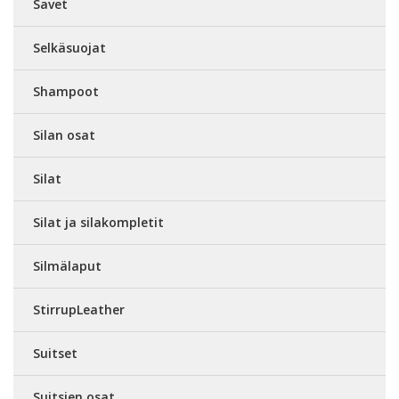
Savet
Selkäsuojat
Shampoot
Silan osat
Silat
Silat ja silakompletit
Silmälaput
StirrupLeather
Suitset
Suitsien osat