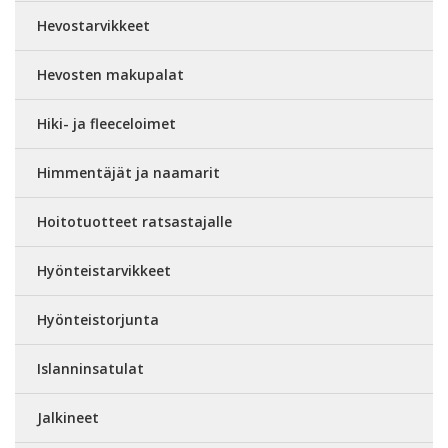
Hevostarvikkeet
Hevosten makupalat
Hiki- ja fleeceloimet
Himmentäjät ja naamarit
Hoitotuotteet ratsastajalle
Hyönteistarvikkeet
Hyönteistorjunta
Islanninsatulat
Jalkineet