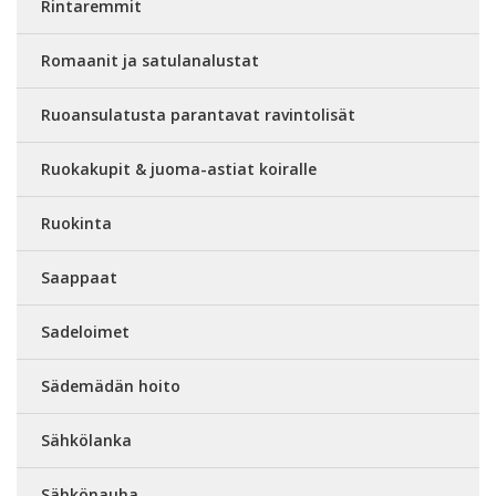
Rintaremmit
Romaanit ja satulanalustat
Ruoansulatusta parantavat ravintolisät
Ruokakupit & juoma-astiat koiralle
Ruokinta
Saappaat
Sadeloimet
Sädemädän hoito
Sähkölanka
Sähkönauha