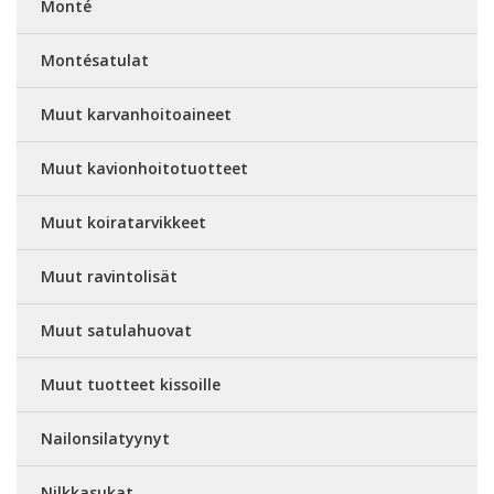
Monté
Montésatulat
Muut karvanhoitoaineet
Muut kavionhoitotuotteet
Muut koiratarvikkeet
Muut ravintolisät
Muut satulahuovat
Muut tuotteet kissoille
Nailonsilatyynyt
Nilkkasukat