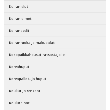
Koiranlelut
Koiranloimet
Koiranpedit
Koiranruoka ja makupalat
Kokopaikkahousut ratsastajalle
Korvahuput
Korvapallot- ja huput
Koukut ja renkaat
Kouluraipat