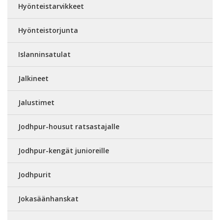
Hyönteistarvikkeet
Hyönteistorjunta
Islanninsatulat
Jalkineet
Jalustimet
Jodhpur-housut ratsastajalle
Jodhpur-kengät junioreille
Jodhpurit
Jokasäänhanskat