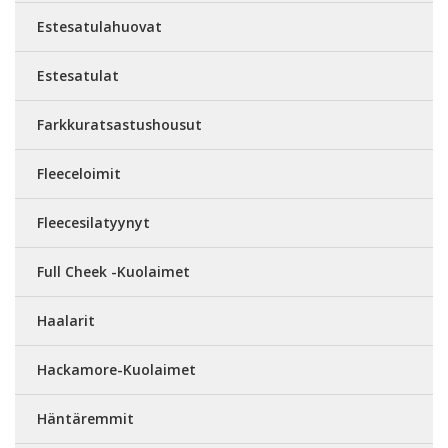
Estesatulahuovat
Estesatulat
Farkkuratsastushousut
Fleeceloimit
Fleecesilatyynyt
Full Cheek -Kuolaimet
Haalarit
Hackamore-Kuolaimet
Häntäremmit