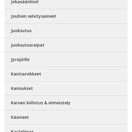
Jokasäänliivit
Jouhien selvitysaineet
Juoksutus
Juoksutusraipat
Jyrsijöille
Kanitarvikkeet
Kannukset
Karvan kiillotus & viimeistely
Käsineet
Kaulaliinat