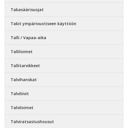
Takasäärisuojat
Takit ympärivuotiseen käyttöön
Talli / Vapaa-aika
Talliloimet
Tallitarvikkeet
Talvihanskat
Talviliivit
Talviloimet
Talviratsastushousut