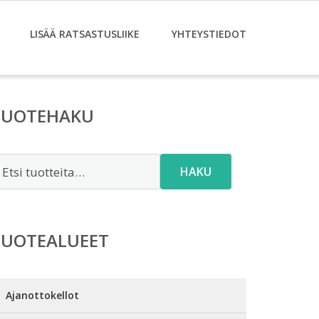
LISÄÄ RATSASTUSLIIKE
YHTEYSTIEDOT
TUOTEHAKU
tsi:
HAKU
TUOTEALUEET
Ajanottokellot