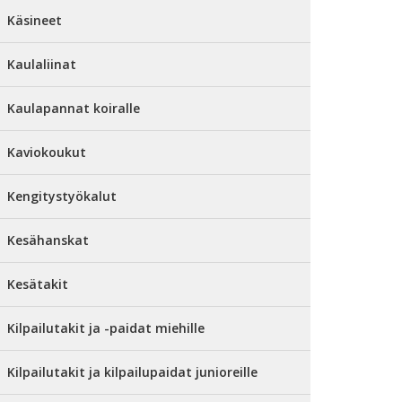
Käsineet
Kaulaliinat
Kaulapannat koiralle
Kaviokoukut
Kengitystyökalut
Kesähanskat
Kesätakit
Kilpailutakit ja -paidat miehille
Kilpailutakit ja kilpailupaidat junioreille