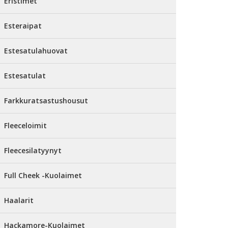
Eristimet
Esteraipat
Estesatulahuovat
Estesatulat
Farkkuratsastushousut
Fleeceloimit
Fleecesilatyynyt
Full Cheek -Kuolaimet
Haalarit
Hackamore-Kuolaimet