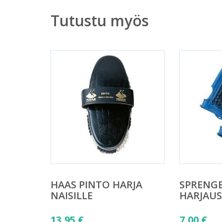
Tutustu myös
HAAS PINTO HARJA
SPRENG
NAISILLE
HARJAU
13,95
€
7,00
€