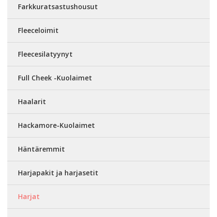
Farkkuratsastushousut
Fleeceloimit
Fleecesilatyynyt
Full Cheek -Kuolaimet
Haalarit
Hackamore-Kuolaimet
Häntäremmit
Harjapakit ja harjasetit
Harjat