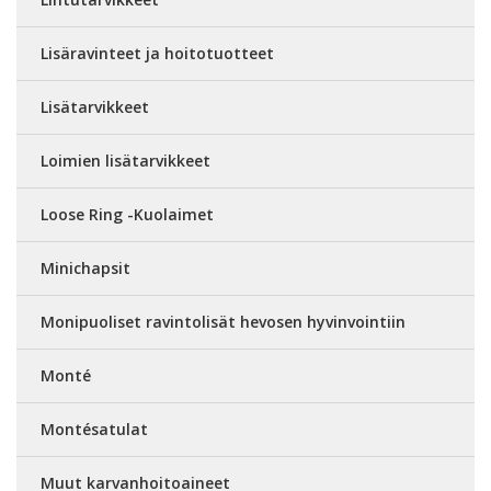
Lisäravinteet ja hoitotuotteet
Lisätarvikkeet
Loimien lisätarvikkeet
Loose Ring -Kuolaimet
Minichapsit
Monipuoliset ravintolisät hevosen hyvinvointiin
Monté
Montésatulat
Muut karvanhoitoaineet