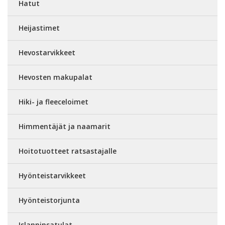
Hatut
Heijastimet
Hevostarvikkeet
Hevosten makupalat
Hiki- ja fleeceloimet
Himmentäjät ja naamarit
Hoitotuotteet ratsastajalle
Hyönteistarvikkeet
Hyönteistorjunta
Islanninsatulat