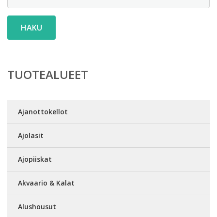
HAKU
TUOTEALUEET
Ajanottokellot
Ajolasit
Ajopiiskat
Akvaario & Kalat
Alushousut