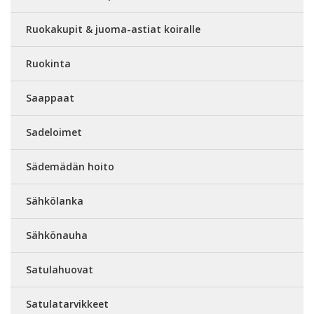
Ruokakupit & juoma-astiat koiralle
Ruokinta
Saappaat
Sadeloimet
Sädemädän hoito
Sähkölanka
Sähkönauha
Satulahuovat
Satulatarvikkeet