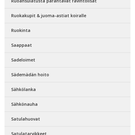
Ruoansulatusta parantavat ravintolisät
Ruokakupit & juoma-astiat koiralle
Ruokinta
Saappaat
Sadeloimet
Sädemädän hoito
Sähkölanka
Sähkönauha
Satulahuovat
Satulatarvikkeet