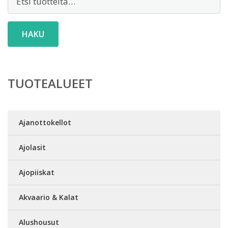
HAKU
TUOTEALUEET
Ajanottokellot
Ajolasit
Ajopiiskat
Akvaario & Kalat
Alushousut