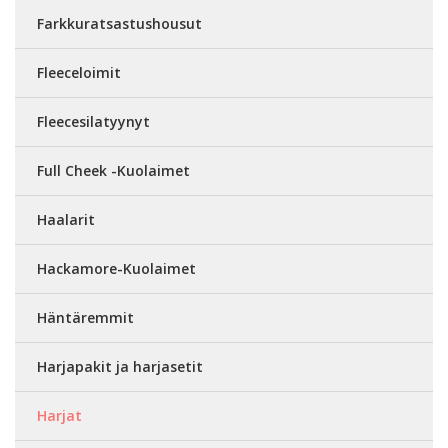
Farkkuratsastushousut
Fleeceloimit
Fleecesilatyynyt
Full Cheek -Kuolaimet
Haalarit
Hackamore-Kuolaimet
Häntäremmit
Harjapakit ja harjasetit
Harjat