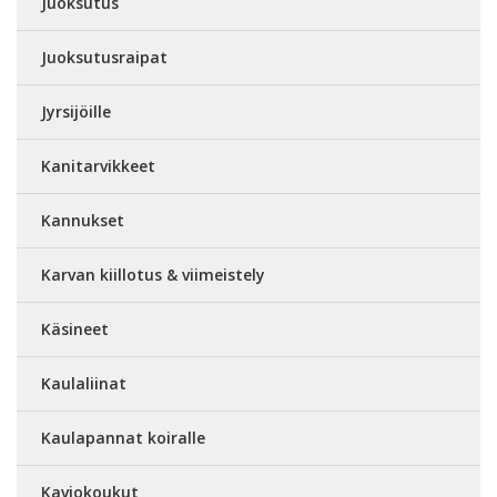
Juoksutus
Juoksutusraipat
Jyrsijöille
Kanitarvikkeet
Kannukset
Karvan kiillotus & viimeistely
Käsineet
Kaulaliinat
Kaulapannat koiralle
Kaviokoukut