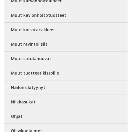
Muut karvanhoitoaineet
Muut kavionhoitotuotteet
Muut koiratarvikkeet
Muut ravintolisät
Muut satulahuovat
Muut tuotteet kissoille
Nailonsilatyynyt
Nilkkasukat
Ohjat
Oliivikuolaimet