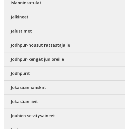
Islanninsatulat
Jalkineet
Jalustimet
Jodhpur-housut ratsastajalle
Jodhpur-kengät junioreille
Jodhpurit
Jokasäänhanskat
Jokasäänliivit
Jouhien selvitysaineet