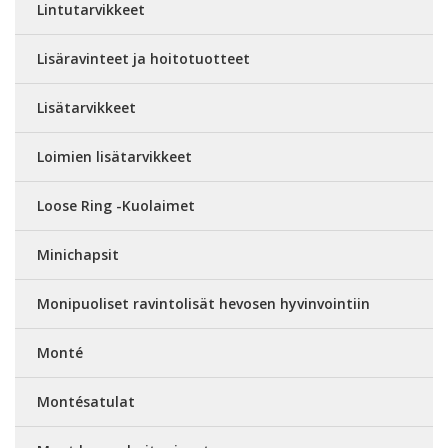
Lintutarvikkeet
Lisäravinteet ja hoitotuotteet
Lisätarvikkeet
Loimien lisätarvikkeet
Loose Ring -Kuolaimet
Minichapsit
Monipuoliset ravintolisät hevosen hyvinvointiin
Monté
Montésatulat