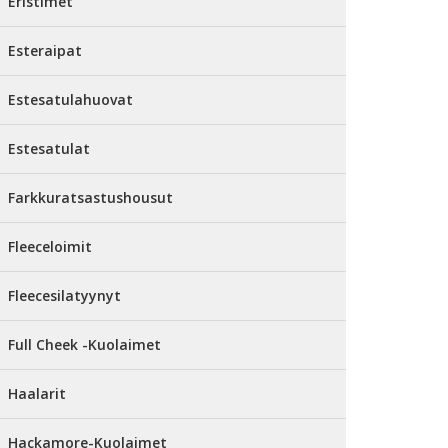
Eristimet
Esteraipat
Estesatulahuovat
Estesatulat
Farkkuratsastushousut
Fleeceloimit
Fleecesilatyynyt
Full Cheek -Kuolaimet
Haalarit
Hackamore-Kuolaimet