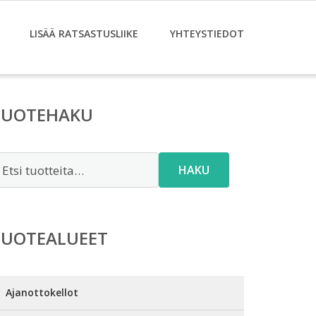
LISÄÄ RATSASTUSLIIKE
YHTEYSTIEDOT
TUOTEHAKU
tsi:
HAKU
TUOTEALUEET
Ajanottokellot