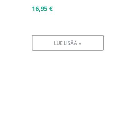
16,95
€
LUE LISÄÄ »