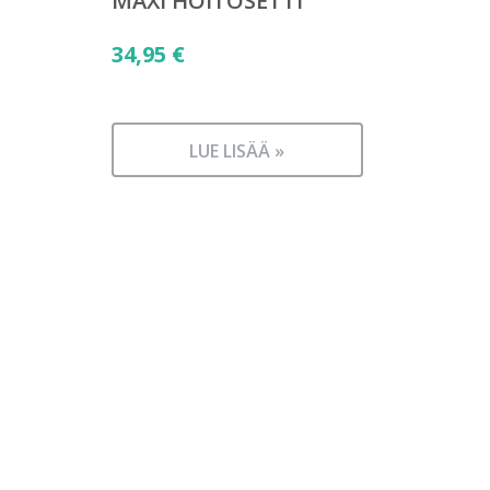
MAXI HOITOSETTI
34,95
€
LUE LISÄÄ »