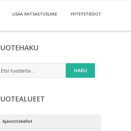
LISÄÄ RATSASTUSLIIKE
YHTEYSTIEDOT
TUOTEHAKU
tsi:
HAKU
TUOTEALUEET
Ajanottokellot