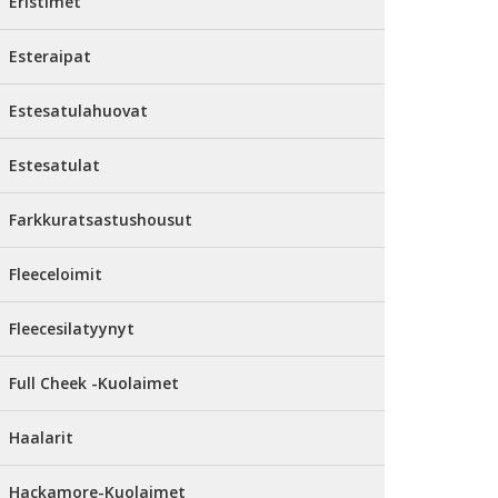
Eristimet
Esteraipat
Estesatulahuovat
Estesatulat
Farkkuratsastushousut
Fleeceloimit
Fleecesilatyynyt
Full Cheek -Kuolaimet
Haalarit
Hackamore-Kuolaimet