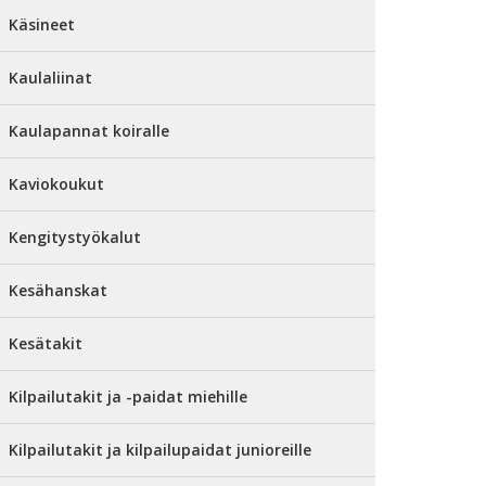
Käsineet
Kaulaliinat
Kaulapannat koiralle
Kaviokoukut
Kengitystyökalut
Kesähanskat
Kesätakit
Kilpailutakit ja -paidat miehille
Kilpailutakit ja kilpailupaidat junioreille