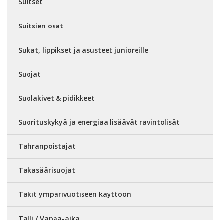
Suitset
Suitsien osat
Sukat, lippikset ja asusteet junioreille
Suojat
Suolakivet & pidikkeet
Suorituskykyä ja energiaa lisäävät ravintolisät
Tahranpoistajat
Takasäärisuojat
Takit ympärivuotiseen käyttöön
Talli / Vapaa-aika