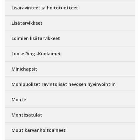
Lisäravinteet ja hoitotuotteet
Lisätarvikkeet
Loimien lisätarvikkeet
Loose Ring -Kuolaimet
Minichapsit
Monipuoliset ravintolisät hevosen hyvinvointiin
Monté
Montésatulat
Muut karvanhoitoaineet