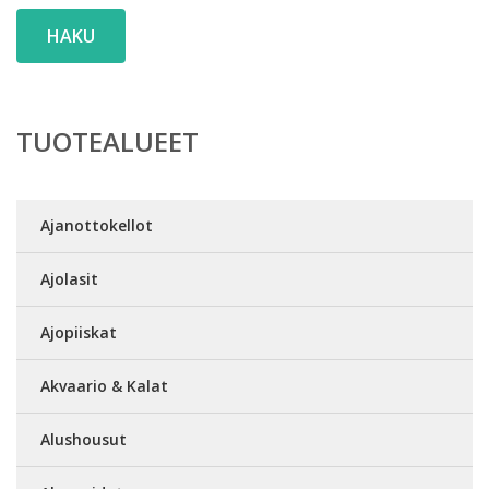
HAKU
TUOTEALUEET
Ajanottokellot
Ajolasit
Ajopiiskat
Akvaario & Kalat
Alushousut