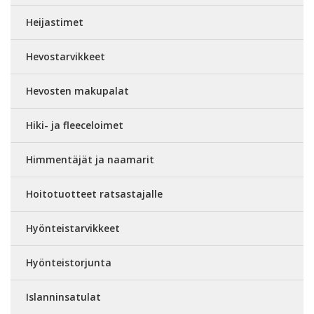
Heijastimet
Hevostarvikkeet
Hevosten makupalat
Hiki- ja fleeceloimet
Himmentäjät ja naamarit
Hoitotuotteet ratsastajalle
Hyönteistarvikkeet
Hyönteistorjunta
Islanninsatulat