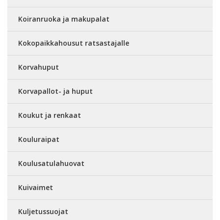
Koiranruoka ja makupalat
Kokopaikkahousut ratsastajalle
Korvahuput
Korvapallot- ja huput
Koukut ja renkaat
Kouluraipat
Koulusatulahuovat
Kuivaimet
Kuljetussuojat