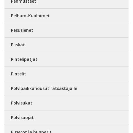
Pehmusteet
Pelham-Kuolaimet
Pesusienet
Piiskat
Pintelipatjat
Pintelit
Polvipaikkahousut ratsastajalle
Polvisukat
Polvisuojat
Puserot ja hupparit