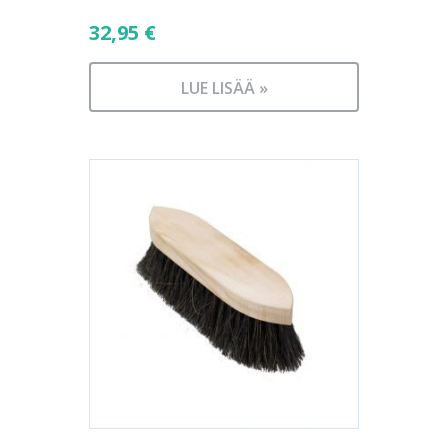
32,95
€
LUE LISÄÄ »