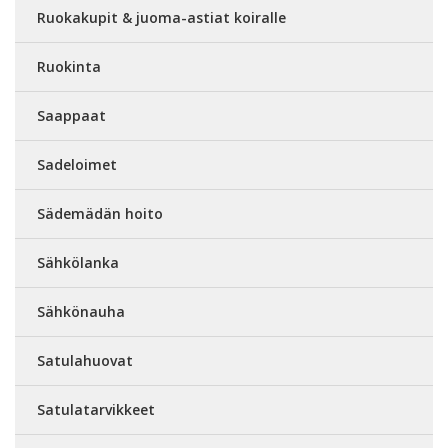
Ruokakupit & juoma-astiat koiralle
Ruokinta
Saappaat
Sadeloimet
Sädemädän hoito
Sähkölanka
Sähkönauha
Satulahuovat
Satulatarvikkeet