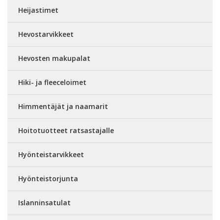
Heijastimet
Hevostarvikkeet
Hevosten makupalat
Hiki- ja fleeceloimet
Himmentäjät ja naamarit
Hoitotuotteet ratsastajalle
Hyönteistarvikkeet
Hyönteistorjunta
Islanninsatulat