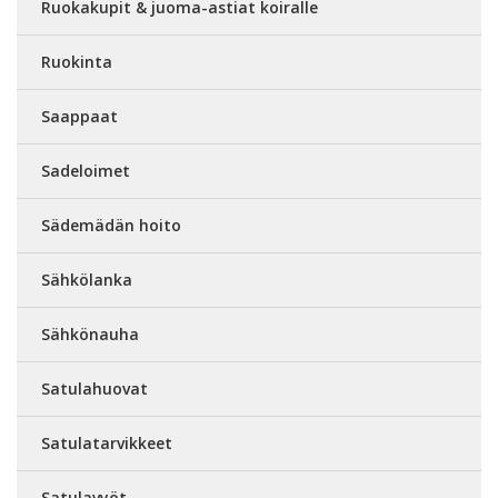
Ruokakupit & juoma-astiat koiralle
Ruokinta
Saappaat
Sadeloimet
Sädemädän hoito
Sähkölanka
Sähkönauha
Satulahuovat
Satulatarvikkeet
Satulavyöt