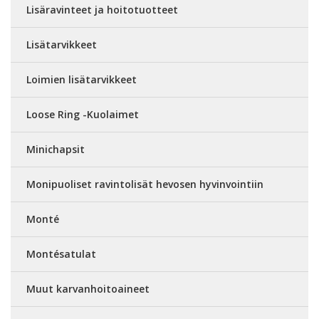
Lisäravinteet ja hoitotuotteet
Lisätarvikkeet
Loimien lisätarvikkeet
Loose Ring -Kuolaimet
Minichapsit
Monipuoliset ravintolisät hevosen hyvinvointiin
Monté
Montésatulat
Muut karvanhoitoaineet