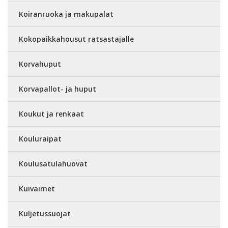
Koiranruoka ja makupalat
Kokopaikkahousut ratsastajalle
Korvahuput
Korvapallot- ja huput
Koukut ja renkaat
Kouluraipat
Koulusatulahuovat
Kuivaimet
Kuljetussuojat