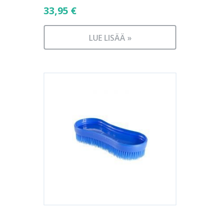
33,95
€
LUE LISÄÄ »