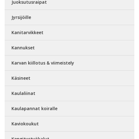
Juoksutusraipat
Jyrsijöille
Kanitarvikkeet
Kannukset
Karvan kiillotus & viimeistely
Käsineet
Kaulaliinat
Kaulapannat koiralle
Kaviokoukut
Kengitystyökalut