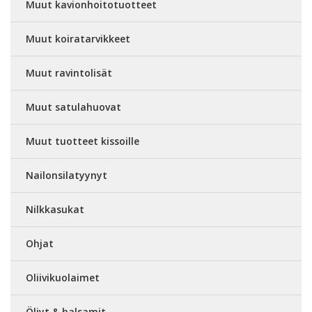
Muut kavionhoitotuotteet
Muut koiratarvikkeet
Muut ravintolisät
Muut satulahuovat
Muut tuotteet kissoille
Nailonsilatyynyt
Nilkkasukat
Ohjat
Oliivikuolaimet
Öljyt & balsamit