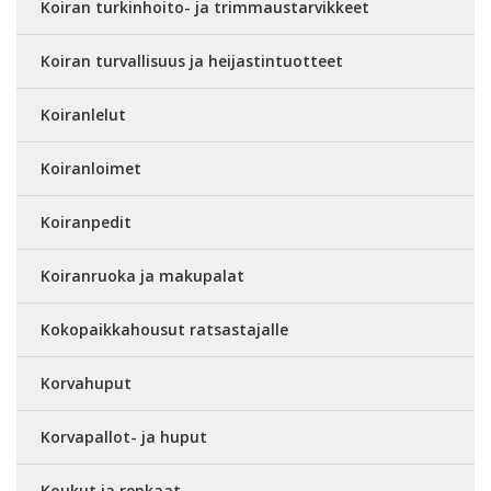
Koiran turkinhoito- ja trimmaustarvikkeet
Koiran turvallisuus ja heijastintuotteet
Koiranlelut
Koiranloimet
Koiranpedit
Koiranruoka ja makupalat
Kokopaikkahousut ratsastajalle
Korvahuput
Korvapallot- ja huput
Koukut ja renkaat