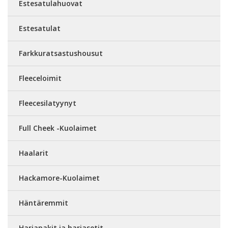
Estesatulahuovat
Estesatulat
Farkkuratsastushousut
Fleeceloimit
Fleecesilatyynyt
Full Cheek -Kuolaimet
Haalarit
Hackamore-Kuolaimet
Häntäremmit
Harjapakit ja harjasetit