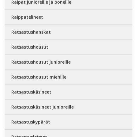
Raipat junioreille ja poneille
Raippatelineet
Ratsastushanskat
Ratsastushousut
Ratsastushousut junioreille
Ratsastushousut miehille
Ratsastuskäsineet
Ratsastuskäsineet junioreille
Ratsastuskypärät
Ratsastusloimet