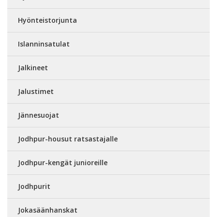
Hyönteistorjunta
Islanninsatulat
Jalkineet
Jalustimet
Jännesuojat
Jodhpur-housut ratsastajalle
Jodhpur-kengät junioreille
Jodhpurit
Jokasäänhanskat