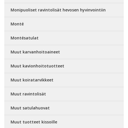
Monipuoliset ravintolisät hevosen hyvinvointiin
Monté
Montésatulat
Muut karvanhoitoaineet
Muut kavionhoitotuotteet
Muut koiratarvikkeet
Muut ravintolisät
Muut satulahuovat
Muut tuotteet kissoille