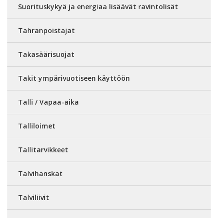
Suorituskykyä ja energiaa lisäävät ravintolisät
Tahranpoistajat
Takasäärisuojat
Takit ympärivuotiseen käyttöön
Talli / Vapaa-aika
Talliloimet
Tallitarvikkeet
Talvihanskat
Talviliivit