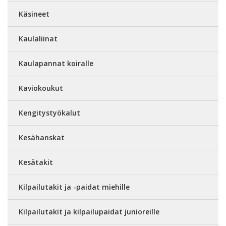
Käsineet
Kaulaliinat
Kaulapannat koiralle
Kaviokoukut
Kengitystyökalut
Kesähanskat
Kesätakit
Kilpailutakit ja -paidat miehille
Kilpailutakit ja kilpailupaidat junioreille