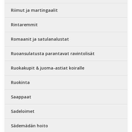
Riimut ja martingaalit
Rintaremmit
Romaanit ja satulanalustat
Ruoansulatusta parantavat ravintolisät
Ruokakupit & juoma-astiat koiralle
Ruokinta
Saappaat
Sadeloimet
Sädemädän hoito