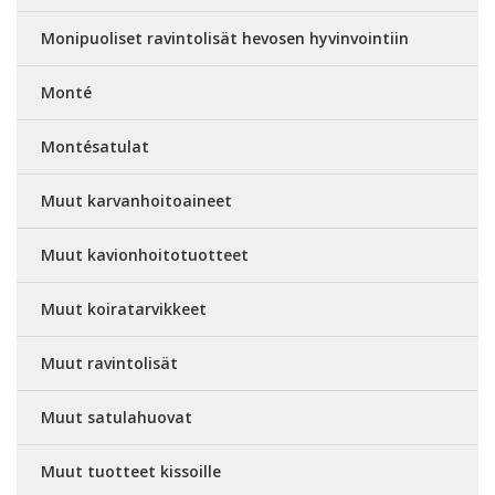
Monipuoliset ravintolisät hevosen hyvinvointiin
Monté
Montésatulat
Muut karvanhoitoaineet
Muut kavionhoitotuotteet
Muut koiratarvikkeet
Muut ravintolisät
Muut satulahuovat
Muut tuotteet kissoille