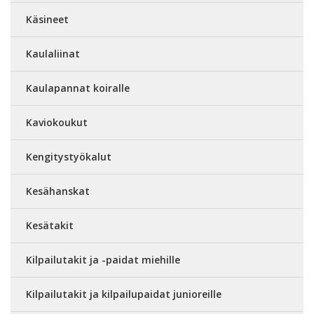
Käsineet
Kaulaliinat
Kaulapannat koiralle
Kaviokoukut
Kengitystyökalut
Kesähanskat
Kesätakit
Kilpailutakit ja -paidat miehille
Kilpailutakit ja kilpailupaidat junioreille