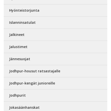
Hyönteistorjunta
Islanninsatulat
Jalkineet
Jalustimet
Jännesuojat
Jodhpur-housut ratsastajalle
Jodhpur-kengät junioreille
Jodhpurit
Jokasäänhanskat