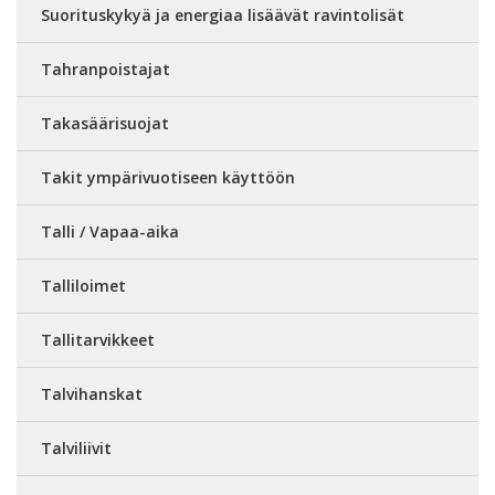
Suorituskykyä ja energiaa lisäävät ravintolisät
Tahranpoistajat
Takasäärisuojat
Takit ympärivuotiseen käyttöön
Talli / Vapaa-aika
Talliloimet
Tallitarvikkeet
Talvihanskat
Talviliivit