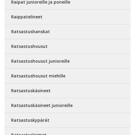
Raipat junioreille ja poneille
Raippatelineet
Ratsastushanskat
Ratsastushousut
Ratsastushousut junioreille
Ratsastushousut miehille
Ratsastuskäsineet
Ratsastuskäsineet junioreille
Ratsastuskypärät
Ratsastusloimet