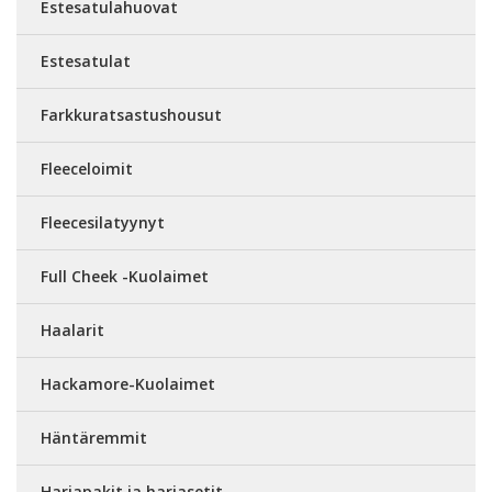
Estesatulahuovat
Estesatulat
Farkkuratsastushousut
Fleeceloimit
Fleecesilatyynyt
Full Cheek -Kuolaimet
Haalarit
Hackamore-Kuolaimet
Häntäremmit
Harjapakit ja harjasetit