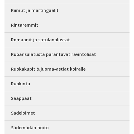
Riimut ja martingaalit
Rintaremmit
Romaanit ja satulanalustat
Ruoansulatusta parantavat ravintolisät
Ruokakupit & juoma-astiat koiralle
Ruokinta
Saappaat
Sadeloimet
Sädemädän hoito