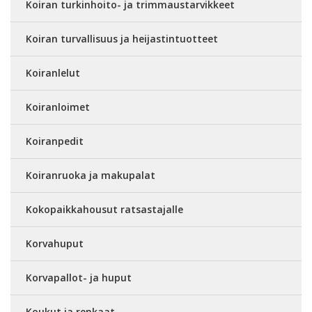
Koiran turkinhoito- ja trimmaustarvikkeet
Koiran turvallisuus ja heijastintuotteet
Koiranlelut
Koiranloimet
Koiranpedit
Koiranruoka ja makupalat
Kokopaikkahousut ratsastajalle
Korvahuput
Korvapallot- ja huput
Koukut ja renkaat