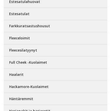
Estesatulahuovat
Estesatulat
Farkkuratsastushousut
Fleeceloimit
Fleecesilatyynyt
Full Cheek -Kuolaimet
Haalarit
Hackamore-Kuolaimet
Häntäremmit
Harjapakit ja harjasetit