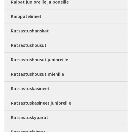
Raipat junioreille ja poneille
Raippatelineet
Ratsastushanskat
Ratsastushousut
Ratsastushousut junioreille
Ratsastushousut miehille
Ratsastuskäsineet
Ratsastuskäsineet junioreille
Ratsastuskypärät
Ratsastusloimet