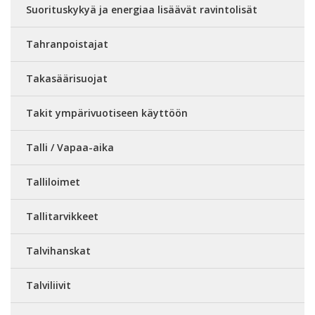
Suorituskykyä ja energiaa lisäävät ravintolisät
Tahranpoistajat
Takasäärisuojat
Takit ympärivuotiseen käyttöön
Talli / Vapaa-aika
Talliloimet
Tallitarvikkeet
Talvihanskat
Talviliivit