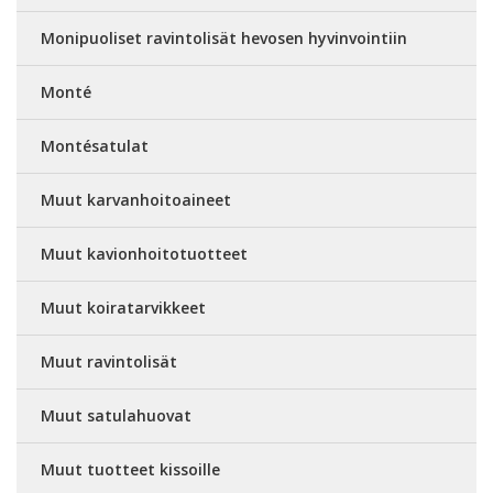
Monipuoliset ravintolisät hevosen hyvinvointiin
Monté
Montésatulat
Muut karvanhoitoaineet
Muut kavionhoitotuotteet
Muut koiratarvikkeet
Muut ravintolisät
Muut satulahuovat
Muut tuotteet kissoille