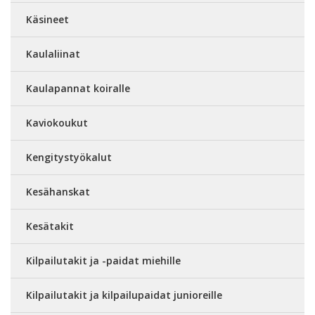
Käsineet
Kaulaliinat
Kaulapannat koiralle
Kaviokoukut
Kengitystyökalut
Kesähanskat
Kesätakit
Kilpailutakit ja -paidat miehille
Kilpailutakit ja kilpailupaidat junioreille