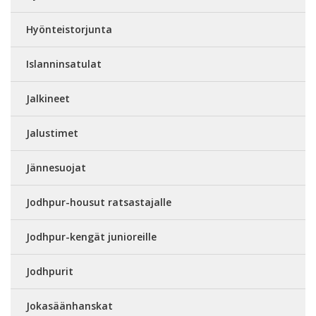
Hyönteistorjunta
Islanninsatulat
Jalkineet
Jalustimet
Jännesuojat
Jodhpur-housut ratsastajalle
Jodhpur-kengät junioreille
Jodhpurit
Jokasäänhanskat