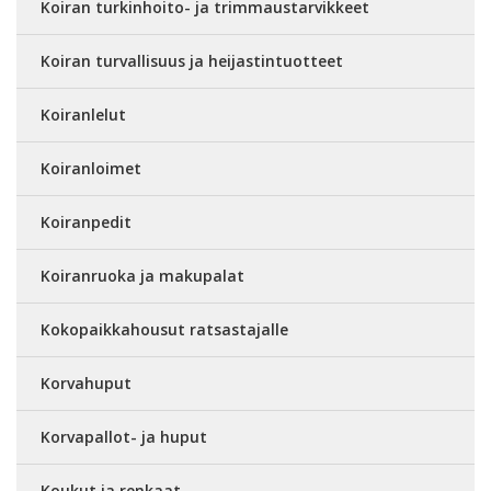
Koiran turkinhoito- ja trimmaustarvikkeet
Koiran turvallisuus ja heijastintuotteet
Koiranlelut
Koiranloimet
Koiranpedit
Koiranruoka ja makupalat
Kokopaikkahousut ratsastajalle
Korvahuput
Korvapallot- ja huput
Koukut ja renkaat