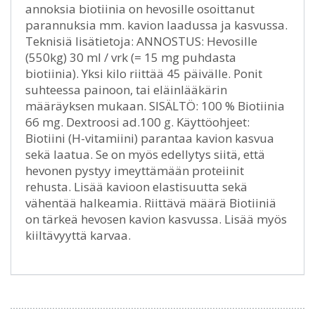
annoksia biotiinia on hevosille osoittanut
parannuksia mm. kavion laadussa ja kasvussa.
Teknisiä lisätietoja: ANNOSTUS: Hevosille
(550kg) 30 ml / vrk (= 15 mg puhdasta
biotiinia). Yksi kilo riittää 45 päivälle. Ponit
suhteessa painoon, tai eläinlääkärin
määräyksen mukaan. SISÄLTÖ: 100 % Biotiinia
66 mg. Dextroosi ad.100 g. Käyttöohjeet:
Biotiini (H-vitamiini) parantaa kavion kasvua
sekä laatua. Se on myös edellytys siitä, että
hevonen pystyy imeyttämään proteiinit
rehusta. Lisää kavioon elastisuutta sekä
vähentää halkeamia. Riittävä määrä Biotiiniä
on tärkeä hevosen kavion kasvussa. Lisää myös
kiiltävyyttä karvaa.