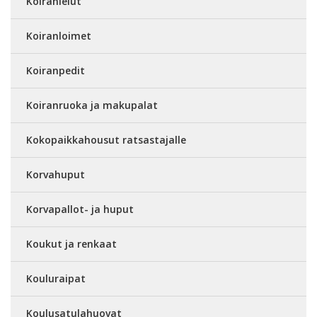
Koiranlelut
Koiranloimet
Koiranpedit
Koiranruoka ja makupalat
Kokopaikkahousut ratsastajalle
Korvahuput
Korvapallot- ja huput
Koukut ja renkaat
Kouluraipat
Koulusatulahuovat