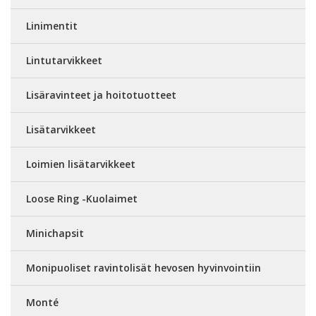
Linimentit
Lintutarvikkeet
Lisäravinteet ja hoitotuotteet
Lisätarvikkeet
Loimien lisätarvikkeet
Loose Ring -Kuolaimet
Minichapsit
Monipuoliset ravintolisät hevosen hyvinvointiin
Monté