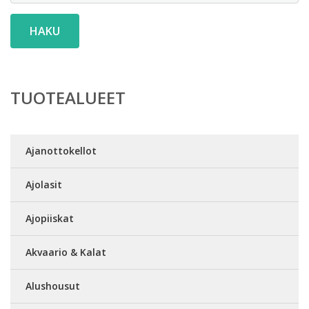
HAKU
TUOTEALUEET
Ajanottokellot
Ajolasit
Ajopiiskat
Akvaario & Kalat
Alushousut