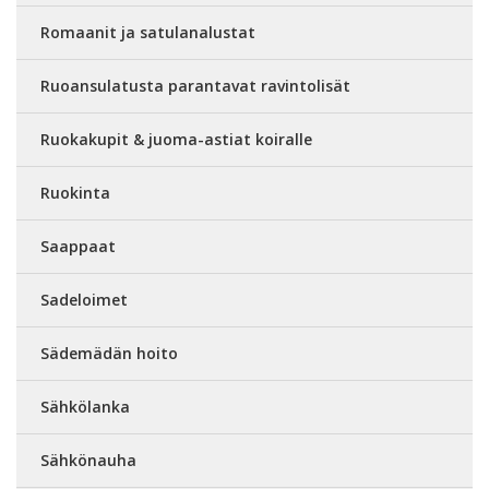
Romaanit ja satulanalustat
Ruoansulatusta parantavat ravintolisät
Ruokakupit & juoma-astiat koiralle
Ruokinta
Saappaat
Sadeloimet
Sädemädän hoito
Sähkölanka
Sähkönauha