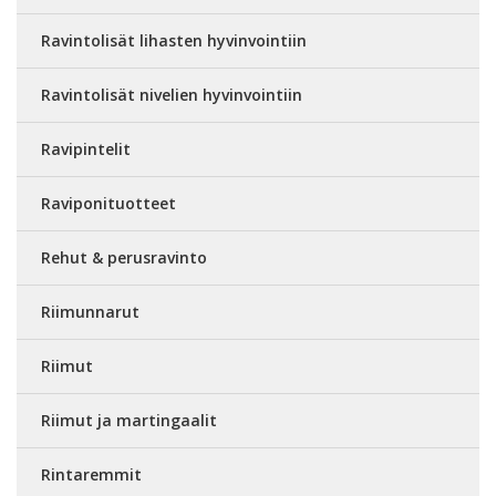
Ravintolisät lihasten hyvinvointiin
Ravintolisät nivelien hyvinvointiin
Ravipintelit
Raviponituotteet
Rehut & perusravinto
Riimunnarut
Riimut
Riimut ja martingaalit
Rintaremmit