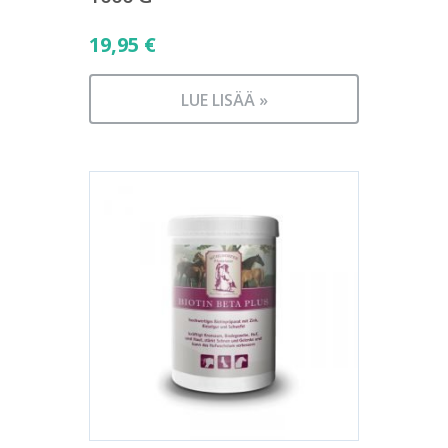
19,95
€
LUE LISÄÄ »