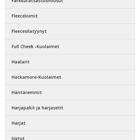
Farkkuratsastushousut
Fleeceloimit
Fleecesilatyynyt
Full Cheek -Kuolaimet
Haalarit
Hackamore-Kuolaimet
Häntäremmit
Harjapakit ja harjasetit
Harjat
Hatut