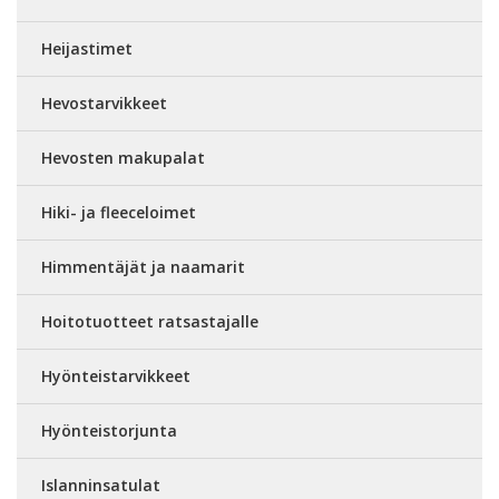
Heijastimet
Hevostarvikkeet
Hevosten makupalat
Hiki- ja fleeceloimet
Himmentäjät ja naamarit
Hoitotuotteet ratsastajalle
Hyönteistarvikkeet
Hyönteistorjunta
Islanninsatulat