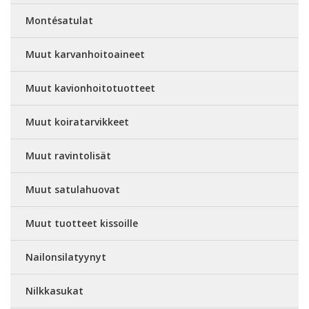
Montésatulat
Muut karvanhoitoaineet
Muut kavionhoitotuotteet
Muut koiratarvikkeet
Muut ravintolisät
Muut satulahuovat
Muut tuotteet kissoille
Nailonsilatyynyt
Nilkkasukat