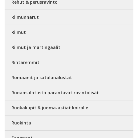
Rehut & perusravinto
Riimunnarut
Riimut
Riimut ja martingaalit
Rintaremmit
Romaanit ja satulanalustat
Ruoansulatusta parantavat ravintolisät
Ruokakupit & juoma-astiat koiralle
Ruokinta
Saappaat