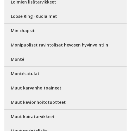
Loimien lisätarvikkeet
Loose Ring -Kuolaimet
Minichapsit
Monipuoliset ravintolisät hevosen hyvinvointiin
Monté
Montésatulat
Muut karvanhoitoaineet
Muut kavionhoitotuotteet
Muut koiratarvikkeet
Muut ravintolisät