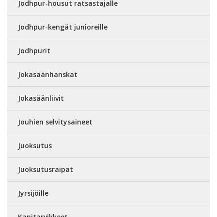
Jodhpur-housut ratsastajalle
Jodhpur-kengät junioreille
Jodhpurit
Jokasäänhanskat
Jokasäänliivit
Jouhien selvitysaineet
Juoksutus
Juoksutusraipat
Jyrsijöille
Kanitarvikkeet