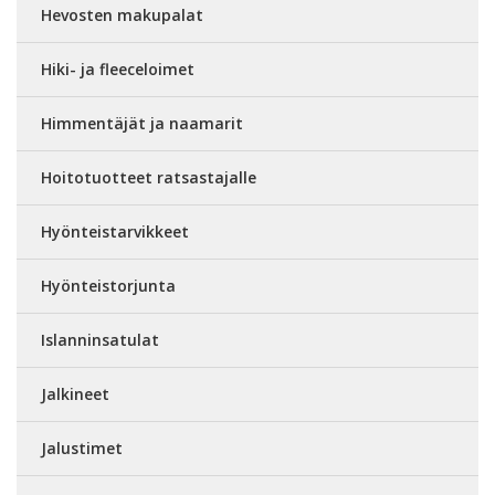
Hevosten makupalat
Hiki- ja fleeceloimet
Himmentäjät ja naamarit
Hoitotuotteet ratsastajalle
Hyönteistarvikkeet
Hyönteistorjunta
Islanninsatulat
Jalkineet
Jalustimet