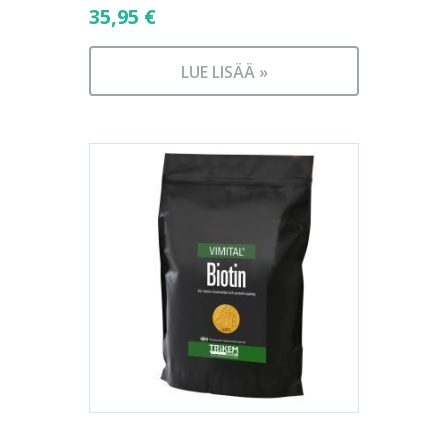
35,95
€
LUE LISÄÄ »