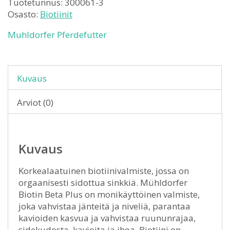
Tuotetunnus:
300061-3
Osasto:
Biotiinit
Muhldorfer Pferdefutter
Kuvaus
Arviot (0)
Kuvaus
Korkealaatuinen biotiinivalmiste, jossa on
orgaanisesti sidottua sinkkiä. Mühldorfer
Biotin Beta Plus on monikäyttöinen valmiste,
joka vahvistaa jänteitä ja niveliä, parantaa
kavioiden kasvua ja vahvistaa ruununrajaa,
sidekudosta, kavioita ja ihoa. Biotiini on