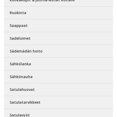
Ruokinta
Saappaat
Sadeloimet
Sädemädän hoito
Sähkölanka
Sähkönauha
Satulahuovat
Satulatarvikkeet
Satulavyöt