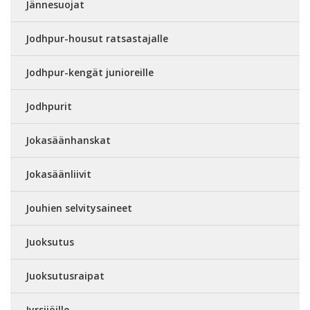
Jännesuojat
Jodhpur-housut ratsastajalle
Jodhpur-kengät junioreille
Jodhpurit
Jokasäänhanskat
Jokasäänliivit
Jouhien selvitysaineet
Juoksutus
Juoksutusraipat
Jyrsijöille