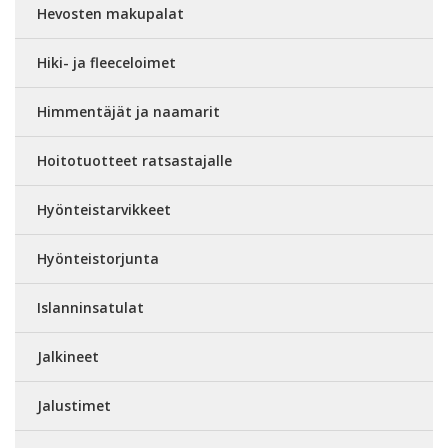
Hevosten makupalat
Hiki- ja fleeceloimet
Himmentäjät ja naamarit
Hoitotuotteet ratsastajalle
Hyönteistarvikkeet
Hyönteistorjunta
Islanninsatulat
Jalkineet
Jalustimet