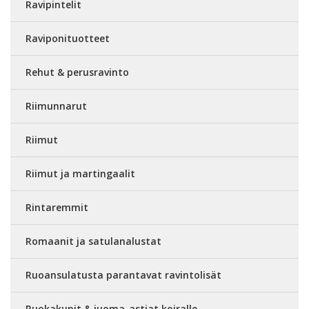
Ravipintelit
Raviponituotteet
Rehut & perusravinto
Riimunnarut
Riimut
Riimut ja martingaalit
Rintaremmit
Romaanit ja satulanalustat
Ruoansulatusta parantavat ravintolisät
Ruokakupit & juoma-astiat koiralle