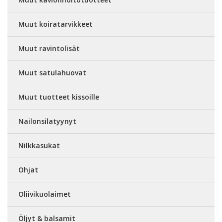
Muut koiratarvikkeet
Muut ravintolisät
Muut satulahuovat
Muut tuotteet kissoille
Nailonsilatyynyt
Nilkkasukat
Ohjat
Oliivikuolaimet
Öljyt & balsamit