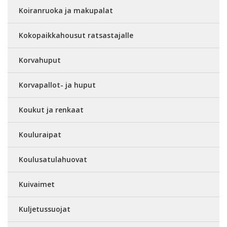
Koiranruoka ja makupalat
Kokopaikkahousut ratsastajalle
Korvahuput
Korvapallot- ja huput
Koukut ja renkaat
Kouluraipat
Koulusatulahuovat
Kuivaimet
Kuljetussuojat