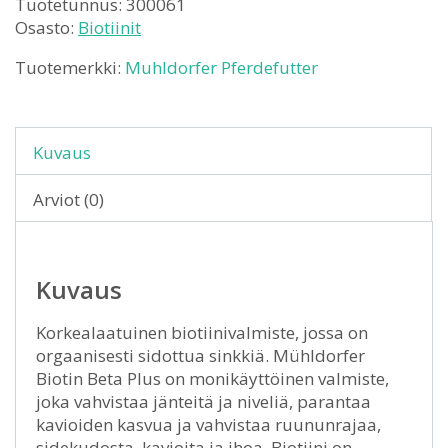
Tuotetunnus:
300061
Osasto:
Biotiinit
Tuotemerkki:
Muhldorfer Pferdefutter
Kuvaus
Arviot (0)
Kuvaus
Korkealaatuinen biotiinivalmiste, jossa on
orgaanisesti sidottua sinkkiä. Mühldorfer
Biotin Beta Plus on monikäyttöinen valmiste,
joka vahvistaa jänteitä ja niveliä, parantaa
kavioiden kasvua ja vahvistaa ruununrajaa,
sidekudosta, kavioita ja ihoa. Biotiini on