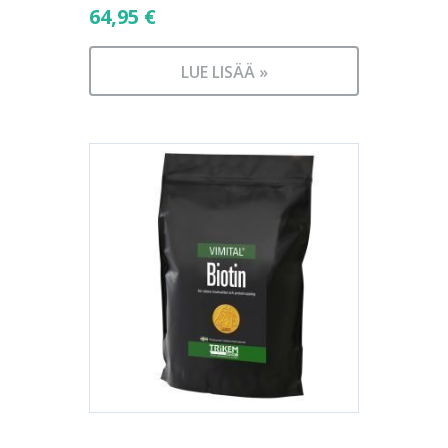
64,95
€
LUE LISÄÄ »