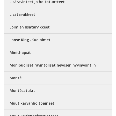
Lisäravinteet ja hoitotuotteet
Lisätarvikkeet
Loimien lisätarvikkeet
Loose Ring -Kuolaimet
Minichapsit
Monipuoliset ravintolisät hevosen hyvinvointiin
Monté
Montésatulat
Muut karvanhoitoaineet
Muut kavionhoitotuotteet