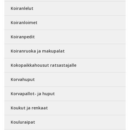
Koiranlelut
Koiranloimet
Koiranpedit
Koiranruoka ja makupalat
Kokopaikkahousut ratsastajalle
Korvahuput
Korvapallot- ja huput
Koukut ja renkaat
Kouluraipat