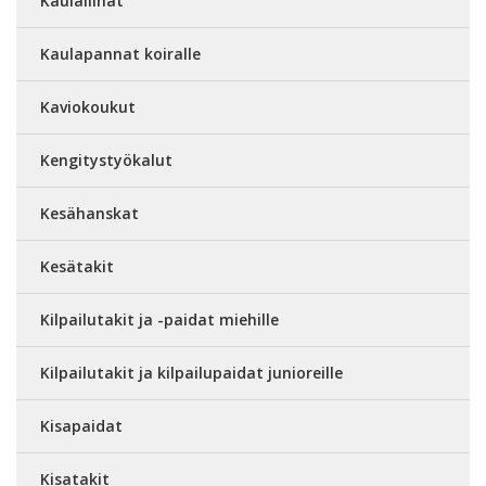
Kaulaliinat
Kaulapannat koiralle
Kaviokoukut
Kengitystyökalut
Kesähanskat
Kesätakit
Kilpailutakit ja -paidat miehille
Kilpailutakit ja kilpailupaidat junioreille
Kisapaidat
Kisatakit