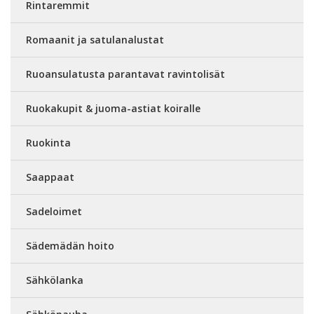
Rintaremmit
Romaanit ja satulanalustat
Ruoansulatusta parantavat ravintolisät
Ruokakupit & juoma-astiat koiralle
Ruokinta
Saappaat
Sadeloimet
Sädemädän hoito
Sähkölanka