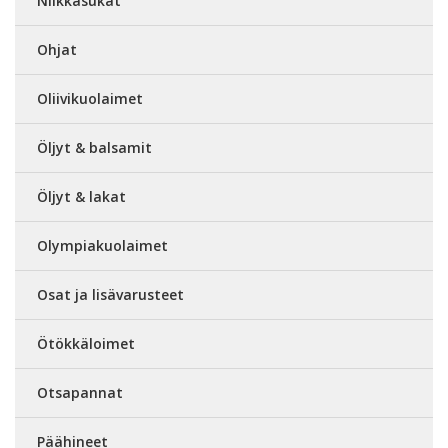
Nilkkasukat
Ohjat
Oliivikuolaimet
Öljyt & balsamit
Öljyt & lakat
Olympiakuolaimet
Osat ja lisävarusteet
Ötökkäloimet
Otsapannat
Päähineet