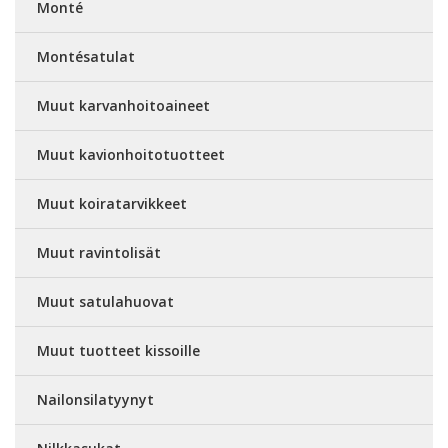
Monté
Montésatulat
Muut karvanhoitoaineet
Muut kavionhoitotuotteet
Muut koiratarvikkeet
Muut ravintolisät
Muut satulahuovat
Muut tuotteet kissoille
Nailonsilatyynyt