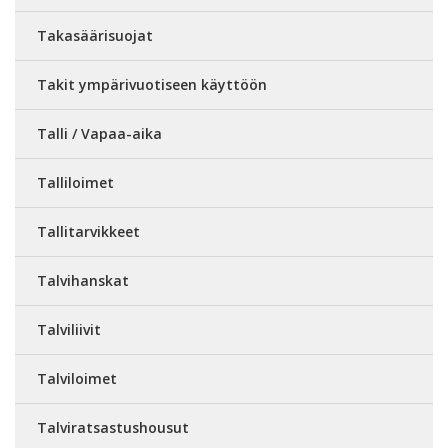
Takasäärisuojat
Takit ympärivuotiseen käyttöön
Talli / Vapaa-aika
Talliloimet
Tallitarvikkeet
Talvihanskat
Talviliivit
Talviloimet
Talviratsastushousut