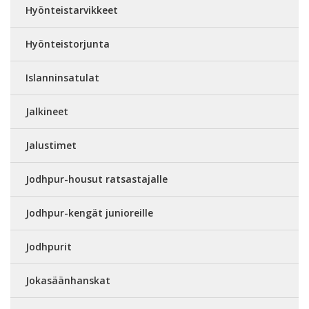
Hyönteistarvikkeet
Hyönteistorjunta
Islanninsatulat
Jalkineet
Jalustimet
Jodhpur-housut ratsastajalle
Jodhpur-kengät junioreille
Jodhpurit
Jokasäänhanskat