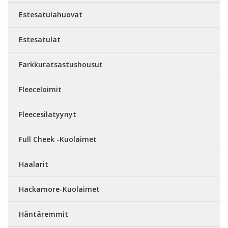
Estesatulahuovat
Estesatulat
Farkkuratsastushousut
Fleeceloimit
Fleecesilatyynyt
Full Cheek -Kuolaimet
Haalarit
Hackamore-Kuolaimet
Häntäremmit