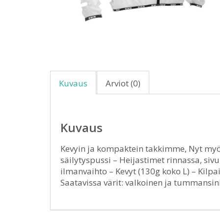
Kuvaus
Arviot (0)
Kuvaus
Kevyin ja kompaktein takkimme, Nyt myö
säilytyspussi – Heijastimet rinnassa, sivui
ilmanvaihto – Kevyt (130g koko L) – Kilpail
Saatavissa värit: valkoinen ja tummansin