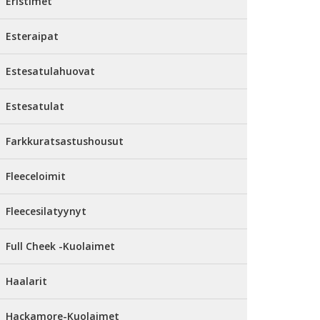
Eristimet
Esteraipat
Estesatulahuovat
Estesatulat
Farkkuratsastushousut
Fleeceloimit
Fleecesilatyynyt
Full Cheek -Kuolaimet
Haalarit
Hackamore-Kuolaimet