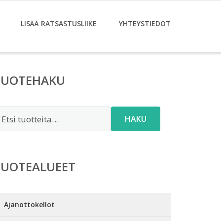
LISÄÄ RATSASTUSLIIKE
YHTEYSTIEDOT
TUOTEHAKU
tsi:
HAKU
TUOTEALUEET
Ajanottokellot