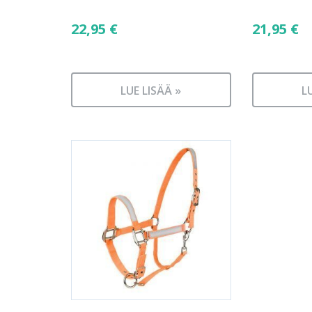
22,95
€
21,95
€
LUE LISÄÄ »
L