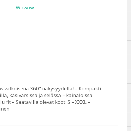
Wowow
s valkoisena 360° näkyvyydellä! – Kompakti
lla, käsivarsissa ja selässä – kainaloissa
u fit – Saatavilla olevat koot: S – XXXL –
inen