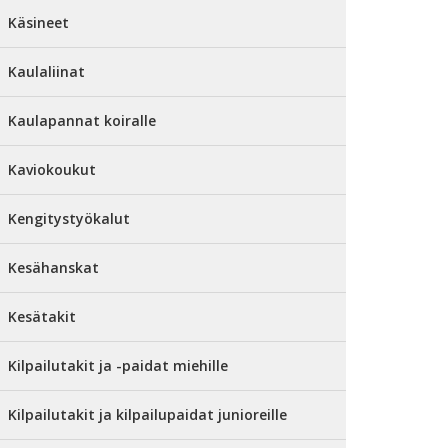
Käsineet
Kaulaliinat
Kaulapannat koiralle
Kaviokoukut
Kengitystyökalut
Kesähanskat
Kesätakit
Kilpailutakit ja -paidat miehille
Kilpailutakit ja kilpailupaidat junioreille