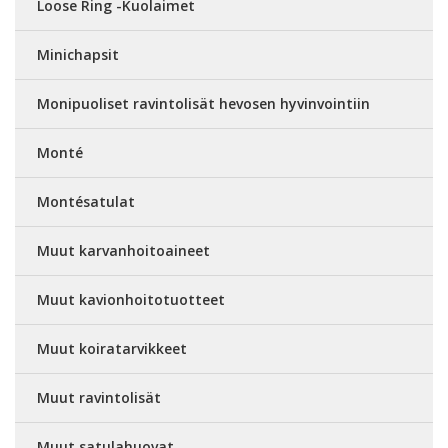
Loose Ring -Kuolaimet
Minichapsit
Monipuoliset ravintolisät hevosen hyvinvointiin
Monté
Montésatulat
Muut karvanhoitoaineet
Muut kavionhoitotuotteet
Muut koiratarvikkeet
Muut ravintolisät
Muut satulahuovat