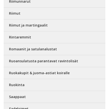
Riimunnarut
Riimut
Riimut ja martingaalit
Rintaremmit
Romaanit ja satulanalustat
Ruoansulatusta parantavat ravintolisät
Ruokakupit & juoma-astiat koiralle
Ruokinta
Saappaat
Sadeloimet