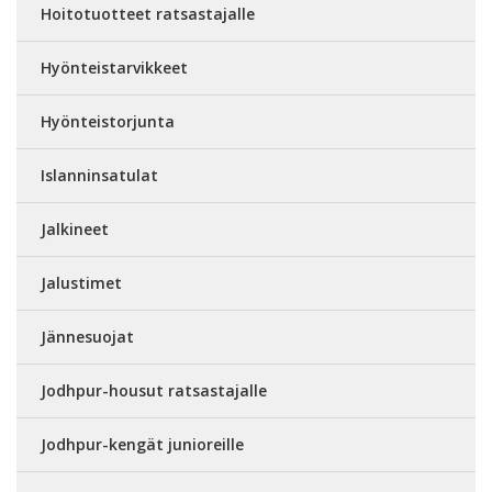
Hoitotuotteet ratsastajalle
Hyönteistarvikkeet
Hyönteistorjunta
Islanninsatulat
Jalkineet
Jalustimet
Jännesuojat
Jodhpur-housut ratsastajalle
Jodhpur-kengät junioreille