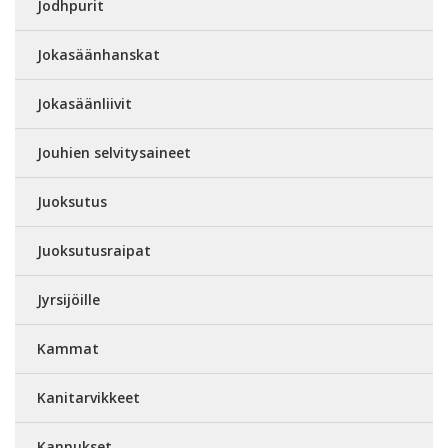
Jodhpurit
Jokasäänhanskat
Jokasäänliivit
Jouhien selvitysaineet
Juoksutus
Juoksutusraipat
Jyrsijöille
Kammat
Kanitarvikkeet
Kannukset