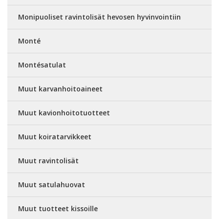
Monipuoliset ravintolisät hevosen hyvinvointiin
Monté
Montésatulat
Muut karvanhoitoaineet
Muut kavionhoitotuotteet
Muut koiratarvikkeet
Muut ravintolisät
Muut satulahuovat
Muut tuotteet kissoille