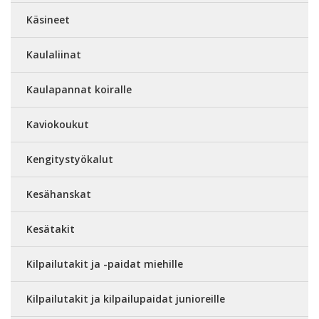
Käsineet
Kaulaliinat
Kaulapannat koiralle
Kaviokoukut
Kengitystyökalut
Kesähanskat
Kesätakit
Kilpailutakit ja -paidat miehille
Kilpailutakit ja kilpailupaidat junioreille