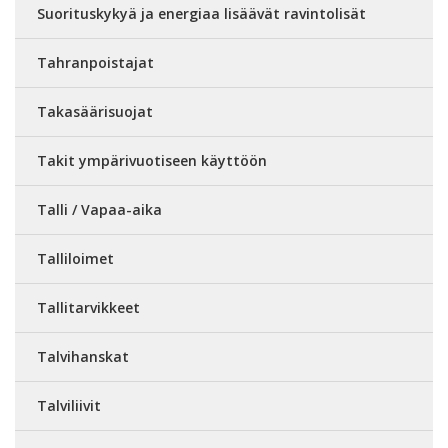
Suorituskykyä ja energiaa lisäävät ravintolisät
Tahranpoistajat
Takasäärisuojat
Takit ympärivuotiseen käyttöön
Talli / Vapaa-aika
Talliloimet
Tallitarvikkeet
Talvihanskat
Talviliivit