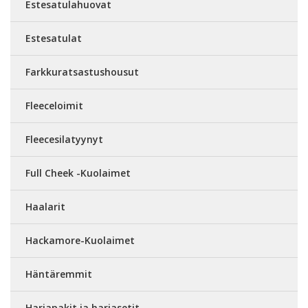
Estesatulahuovat
Estesatulat
Farkkuratsastushousut
Fleeceloimit
Fleecesilatyynyt
Full Cheek -Kuolaimet
Haalarit
Hackamore-Kuolaimet
Häntäremmit
Harjapakit ja harjasetit