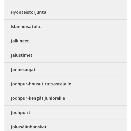
Hyönteistorjunta
Islanninsatulat
Jalkineet
Jalustimet
Jännesuojat
Jodhpur-housut ratsastajalle
Jodhpur-kengät junioreille
Jodhpurit
Jokasäänhanskat