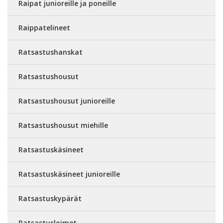
Raipat junioreille ja poneille
Raippatelineet
Ratsastushanskat
Ratsastushousut
Ratsastushousut junioreille
Ratsastushousut miehille
Ratsastuskäsineet
Ratsastuskäsineet junioreille
Ratsastuskypärät
Ratsastusloimet