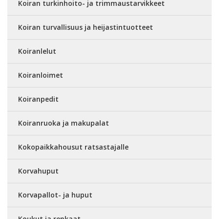
Koiran turkinhoito- ja trimmaustarvikkeet
Koiran turvallisuus ja heijastintuotteet
Koiranlelut
Koiranloimet
Koiranpedit
Koiranruoka ja makupalat
Kokopaikkahousut ratsastajalle
Korvahuput
Korvapallot- ja huput
Koukut ja renkaat