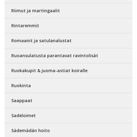
Riimut ja martingaalit
Rintaremmit
Romaanit ja satulanalustat
Ruoansulatusta parantavat ravintolisät
Ruokakupit & juoma-astiat koiralle
Ruokinta
Saappaat
Sadeloimet
Sädemädän hoito