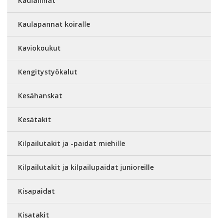
Kaulaliinat
Kaulapannat koiralle
Kaviokoukut
Kengitystyökalut
Kesähanskat
Kesätakit
Kilpailutakit ja -paidat miehille
Kilpailutakit ja kilpailupaidat junioreille
Kisapaidat
Kisatakit