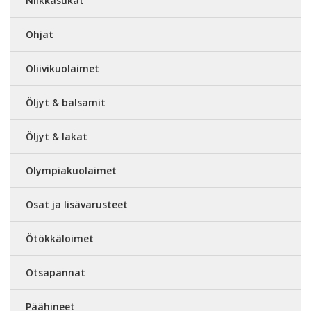
Nilkkasukat
Ohjat
Oliivikuolaimet
Öljyt & balsamit
Öljyt & lakat
Olympiakuolaimet
Osat ja lisävarusteet
Ötökkäloimet
Otsapannat
Päähineet