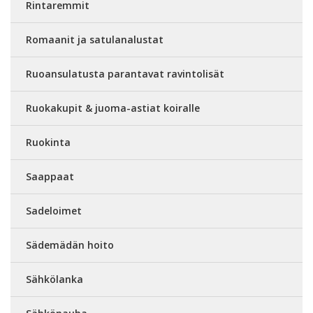
Rintaremmit
Romaanit ja satulanalustat
Ruoansulatusta parantavat ravintolisät
Ruokakupit & juoma-astiat koiralle
Ruokinta
Saappaat
Sadeloimet
Sädemädän hoito
Sähkölanka