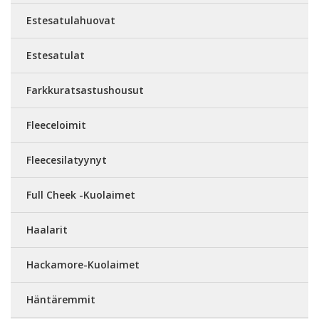
Estesatulahuovat
Estesatulat
Farkkuratsastushousut
Fleeceloimit
Fleecesilatyynyt
Full Cheek -Kuolaimet
Haalarit
Hackamore-Kuolaimet
Häntäremmit