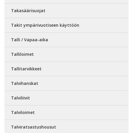
Takasäärisuojat
Takit ympärivuotiseen käyttöön
Talli / Vapaa-aika
Talliloimet
Tallitarvikkeet
Talvihanskat
Talviliivit
Talviloimet
Talviratsastushousut