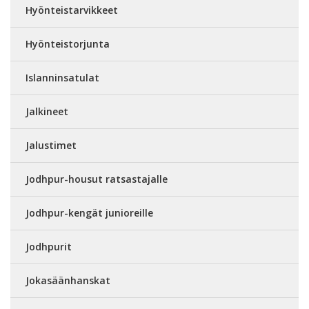
Hyönteistarvikkeet
Hyönteistorjunta
Islanninsatulat
Jalkineet
Jalustimet
Jodhpur-housut ratsastajalle
Jodhpur-kengät junioreille
Jodhpurit
Jokasäänhanskat