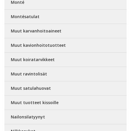
Monté
Montésatulat
Muut karvanhoitoaineet
Muut kavionhoitotuotteet
Muut koiratarvikkeet
Muut ravintolisät
Muut satulahuovat
Muut tuotteet kissoille
Nailonsilatyynyt