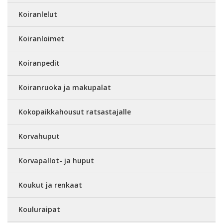
Koiranlelut
Koiranloimet
Koiranpedit
Koiranruoka ja makupalat
Kokopaikkahousut ratsastajalle
Korvahuput
Korvapallot- ja huput
Koukut ja renkaat
Kouluraipat