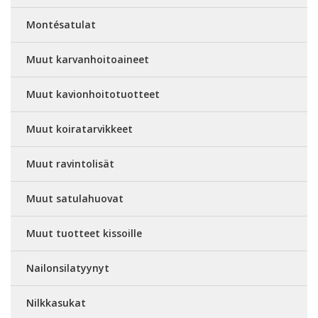
Montésatulat
Muut karvanhoitoaineet
Muut kavionhoitotuotteet
Muut koiratarvikkeet
Muut ravintolisät
Muut satulahuovat
Muut tuotteet kissoille
Nailonsilatyynyt
Nilkkasukat