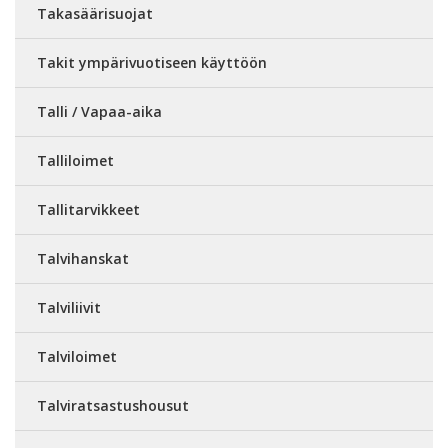
Takasäärisuojat
Takit ympärivuotiseen käyttöön
Talli / Vapaa-aika
Talliloimet
Tallitarvikkeet
Talvihanskat
Talviliivit
Talviloimet
Talviratsastushousut