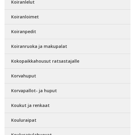
Koiranlelut
Koiranloimet
Koiranpedit
Koiranruoka ja makupalat
Kokopaikkahousut ratsastajalle
Korvahuput
Korvapallot- ja huput
Koukut ja renkaat
Kouluraipat
Koulusatulahuovat