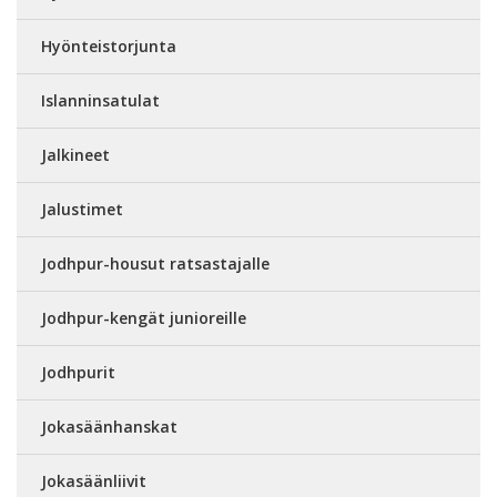
Hyönteistorjunta
Islanninsatulat
Jalkineet
Jalustimet
Jodhpur-housut ratsastajalle
Jodhpur-kengät junioreille
Jodhpurit
Jokasäänhanskat
Jokasäänliivit