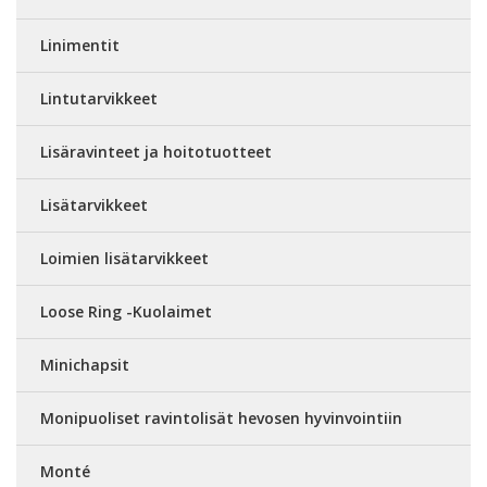
Linimentit
Lintutarvikkeet
Lisäravinteet ja hoitotuotteet
Lisätarvikkeet
Loimien lisätarvikkeet
Loose Ring -Kuolaimet
Minichapsit
Monipuoliset ravintolisät hevosen hyvinvointiin
Monté