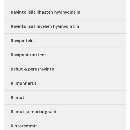
Ravintolisät lihasten hyvinvointiin
Ravintolisät nivelien hyvinvointiin
Ravipintelit
Raviponituotteet
Rehut & perusravinto
Riimunnarut
Riimut
Riimut ja martingaalit
Rintaremmit