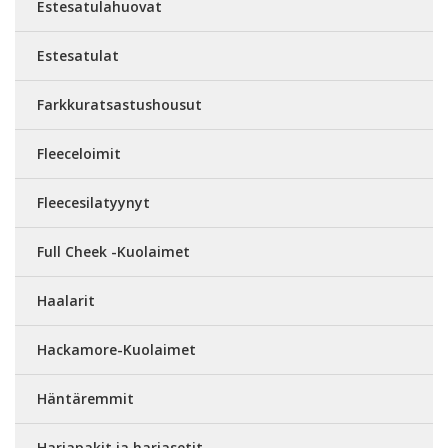
Estesatulahuovat
Estesatulat
Farkkuratsastushousut
Fleeceloimit
Fleecesilatyynyt
Full Cheek -Kuolaimet
Haalarit
Hackamore-Kuolaimet
Häntäremmit
Harjapakit ja harjasetit