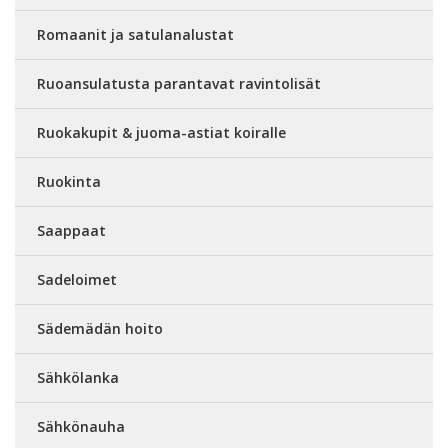
Romaanit ja satulanalustat
Ruoansulatusta parantavat ravintolisät
Ruokakupit & juoma-astiat koiralle
Ruokinta
Saappaat
Sadeloimet
Sädemädän hoito
Sähkölanka
Sähkönauha