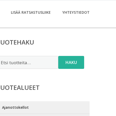
LISÄÄ RATSASTUSLIIKE
YHTEYSTIEDOT
TUOTEHAKU
tsi:
HAKU
TUOTEALUEET
Ajanottokellot