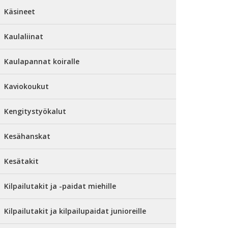
Käsineet
Kaulaliinat
Kaulapannat koiralle
Kaviokoukut
Kengitystyökalut
Kesähanskat
Kesätakit
Kilpailutakit ja -paidat miehille
Kilpailutakit ja kilpailupaidat junioreille