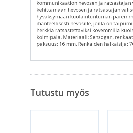
kommunikaation hevosen ja ratsastajan v
kehittämään hevosen ja ratsastajan välis
hyväksymään kuolaintuntuman paremmin.
ihanteellisesti hevosille, joilla on taipu
herkkiä ratsastettaviksi kovemmilla kuola
kolmipala. Materiaali: Sensogan, renkaat
paksuus: 16 mm. Renkaiden halkaisija: 7
Tutustu myös