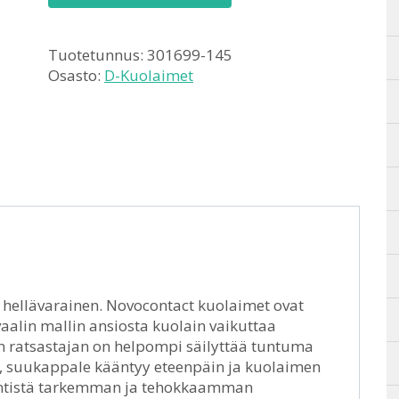
Tuotetunnus:
301699-145
Osasto:
D-Kuolaimet
 hellävarainen. Novocontact kuolaimet ovat
vaalin mallin ansiosta kuolain vaikuttaa
oin ratsastajan on helpompi säilyttää tuntuma
a, suukappale kääntyy eteenpäin ja kuolaimen
entistä tarkemman ja tehokkaamman