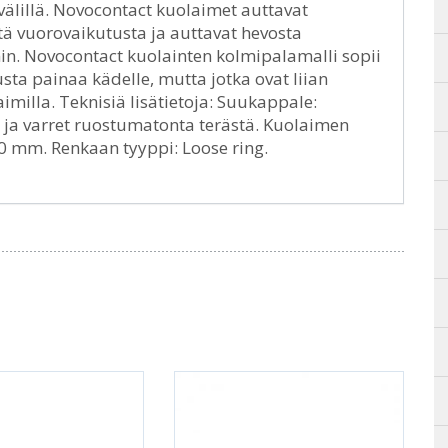
älillä. Novocontact kuolaimet auttavat
tä vuorovaikutusta ja auttavat hevosta
 Novocontact kuolainten kolmipalamalli sopii
musta painaa kädelle, mutta jotka ovat liian
imilla. Teknisiä lisätietoja: Suukappale:
 ja varret ruostumatonta terästä. Kuolaimen
0 mm. Renkaan tyyppi: Loose ring.