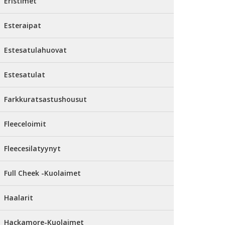
Eristimet
Esteraipat
Estesatulahuovat
Estesatulat
Farkkuratsastushousut
Fleeceloimit
Fleecesilatyynyt
Full Cheek -Kuolaimet
Haalarit
Hackamore-Kuolaimet