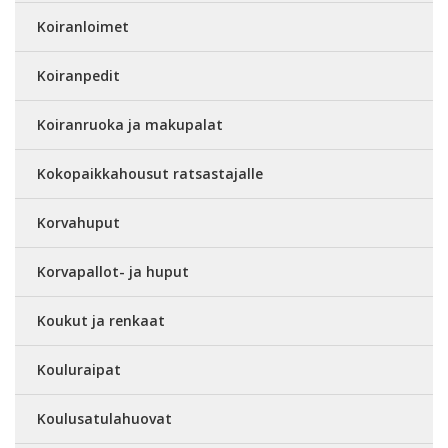
Koiranloimet
Koiranpedit
Koiranruoka ja makupalat
Kokopaikkahousut ratsastajalle
Korvahuput
Korvapallot- ja huput
Koukut ja renkaat
Kouluraipat
Koulusatulahuovat