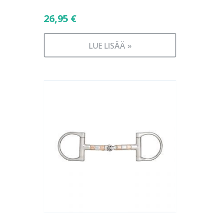
26,95
€
LUE LISÄÄ »