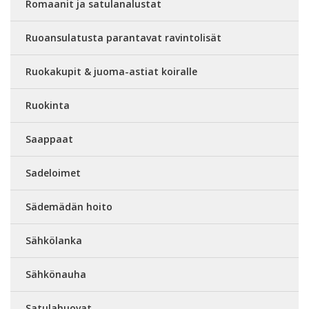
Romaanit ja satulanalustat
Ruoansulatusta parantavat ravintolisät
Ruokakupit & juoma-astiat koiralle
Ruokinta
Saappaat
Sadeloimet
Sädemädän hoito
Sähkölanka
Sähkönauha
Satulahuovat