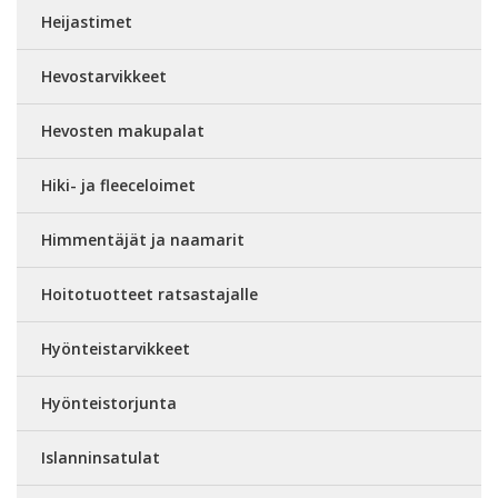
Heijastimet
Hevostarvikkeet
Hevosten makupalat
Hiki- ja fleeceloimet
Himmentäjät ja naamarit
Hoitotuotteet ratsastajalle
Hyönteistarvikkeet
Hyönteistorjunta
Islanninsatulat