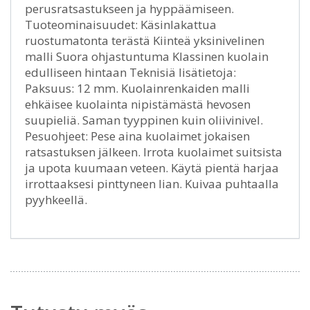
perusratsastukseen ja hyppäämiseen.
Tuoteominaisuudet: Käsinlakattua
ruostumatonta terästä Kiinteä yksinivelinen
malli Suora ohjastuntuma Klassinen kuolain
edulliseen hintaan Teknisiä lisätietoja:
Paksuus: 12 mm. Kuolainrenkaiden malli
ehkäisee kuolainta nipistämästä hevosen
suupieliä. Saman tyyppinen kuin oliivinivel.
Pesuohjeet: Pese aina kuolaimet jokaisen
ratsastuksen jälkeen. Irrota kuolaimet suitsista
ja upota kuumaan veteen. Käytä pientä harjaa
irrottaaksesi pinttyneen lian. Kuivaa puhtaalla
pyyhkeellä.