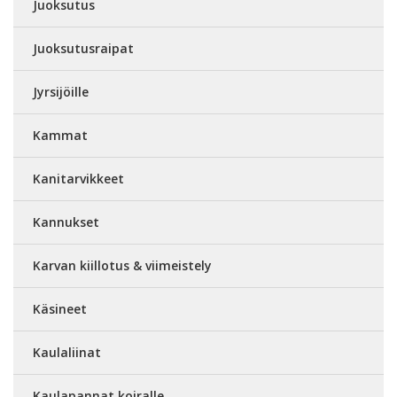
Juoksutus
Juoksutusraipat
Jyrsijöille
Kammat
Kanitarvikkeet
Kannukset
Karvan kiillotus & viimeistely
Käsineet
Kaulaliinat
Kaulapannat koiralle