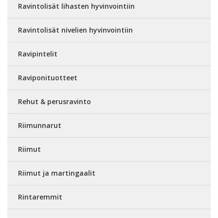
Ravintolisät lihasten hyvinvointiin
Ravintolisät nivelien hyvinvointiin
Ravipintelit
Raviponituotteet
Rehut & perusravinto
Riimunnarut
Riimut
Riimut ja martingaalit
Rintaremmit