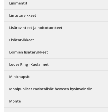
Linimentit
Lintutarvikkeet
Lisäravinteet ja hoitotuotteet
Lisätarvikkeet
Loimien lisätarvikkeet
Loose Ring -Kuolaimet
Minichapsit
Monipuoliset ravintolisät hevosen hyvinvointiin
Monté