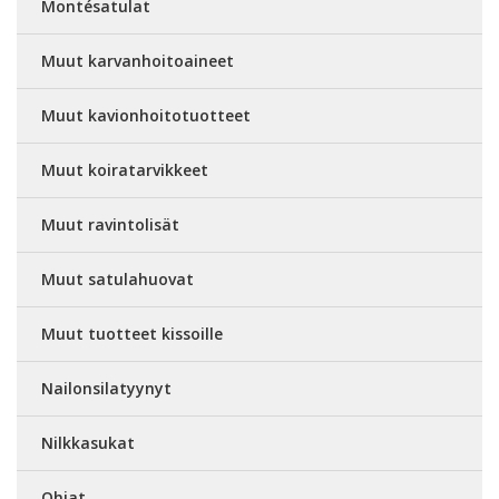
Montésatulat
Muut karvanhoitoaineet
Muut kavionhoitotuotteet
Muut koiratarvikkeet
Muut ravintolisät
Muut satulahuovat
Muut tuotteet kissoille
Nailonsilatyynyt
Nilkkasukat
Ohjat