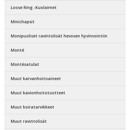
Loose Ring -Kuolaimet
Minichapsit
Monipuoliset ravintolisät hevosen hyvinvointiin
Monté
Montésatulat
Muut karvanhoitoaineet
Muut kavionhoitotuotteet
Muut koiratarvikkeet
Muut ravintolisät