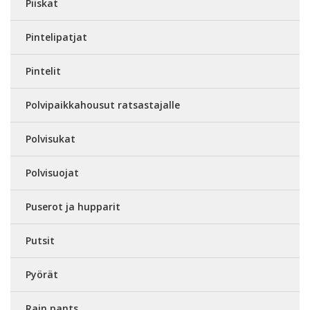
Piiskat
Pintelipatjat
Pintelit
Polvipaikkahousut ratsastajalle
Polvisukat
Polvisuojat
Puserot ja hupparit
Putsit
Pyörät
Rain pants