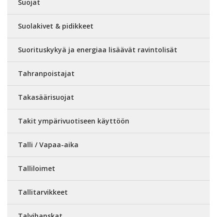
Suojat
Suolakivet & pidikkeet
Suorituskykyä ja energiaa lisäävät ravintolisät
Tahranpoistajat
Takasäärisuojat
Takit ympärivuotiseen käyttöön
Talli / Vapaa-aika
Talliloimet
Tallitarvikkeet
Talvihanskat