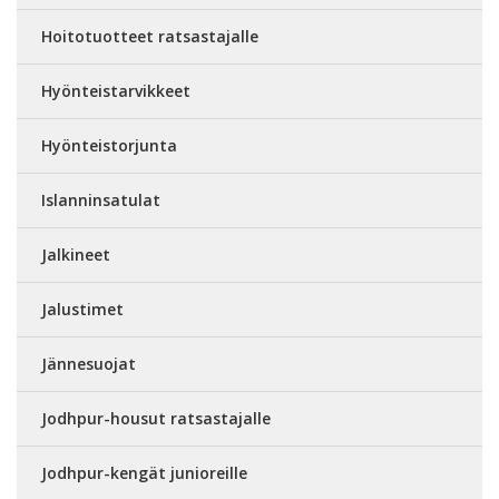
Hoitotuotteet ratsastajalle
Hyönteistarvikkeet
Hyönteistorjunta
Islanninsatulat
Jalkineet
Jalustimet
Jännesuojat
Jodhpur-housut ratsastajalle
Jodhpur-kengät junioreille