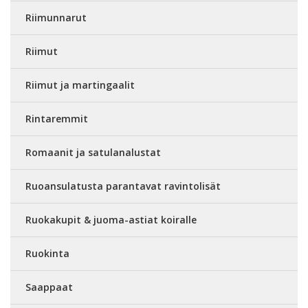
Riimunnarut
Riimut
Riimut ja martingaalit
Rintaremmit
Romaanit ja satulanalustat
Ruoansulatusta parantavat ravintolisät
Ruokakupit & juoma-astiat koiralle
Ruokinta
Saappaat