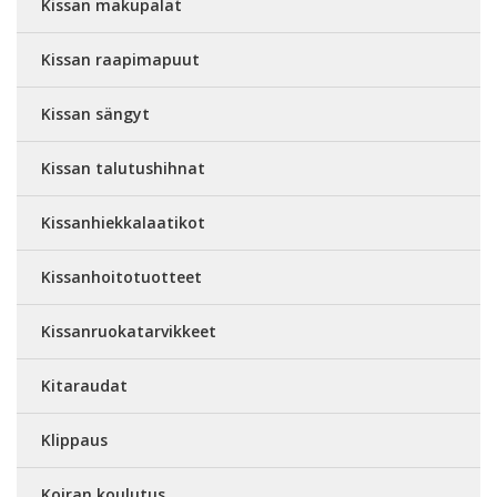
Kissan makupalat
Kissan raapimapuut
Kissan sängyt
Kissan talutushihnat
Kissanhiekkalaatikot
Kissanhoitotuotteet
Kissanruokatarvikkeet
Kitaraudat
Klippaus
Koiran koulutus