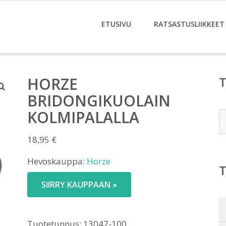
ETUSIVU
RATSASTUSLIIKKEET
HORZE
BRIDONGIKUOLAIN
KOLMIPALALLA
E
18,95
€
Hevoskauppa:
Horze
SIIRRY KAUPPAAN »
Tuotetunnus:
13047-100