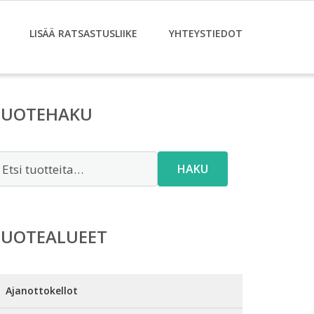
LISÄÄ RATSASTUSLIIKE
YHTEYSTIEDOT
TUOTEHAKU
tsi:
HAKU
TUOTEALUEET
Ajanottokellot