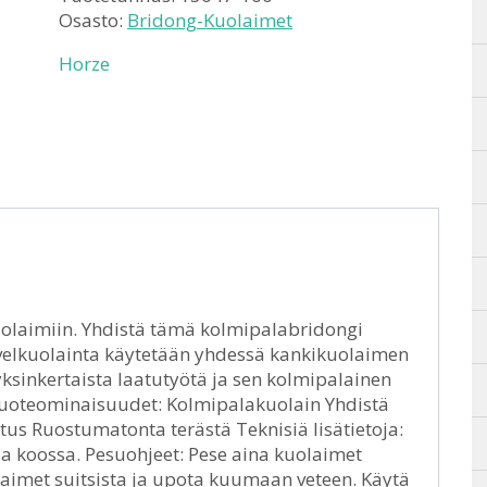
Osasto:
Bridong-Kuolaimet
Horze
olaimiin. Yhdistä tämä kolmipalabridongi
elkuolainta käytetään yhdessä kankikuolaimen
ksinkertaista laatutyötä ja sen kolmipalainen
Tuoteominaisuudet: Kolmipalakuolain Yhdistä
us Ruostumatonta terästä Teknisiä lisätietoja:
 koossa. Pesuohjeet: Pese aina kuolaimet
olaimet suitsista ja upota kuumaan veteen. Käytä