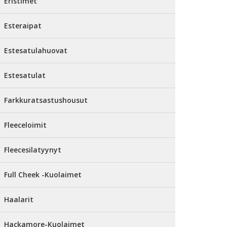
Eristimet
Esteraipat
Estesatulahuovat
Estesatulat
Farkkuratsastushousut
Fleeceloimit
Fleecesilatyynyt
Full Cheek -Kuolaimet
Haalarit
Hackamore-Kuolaimet