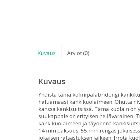
Kuvaus
Arviot (0)
Kuvaus
Yhdistä tämä kolmipalabridongi kankiku
haluamaasi kankikuolaimeen. Ohutta niv
kanssa kankisuitsissa. Tämä kuolain on y
suukappale on erityisen hellävarainen. 
kankikuolaimeen ja täydennä kankisuitsit
14 mm paksuus, 55 mm rengas jokaisessa
jokaisen ratsastuksen jälkeen. Irrota ku