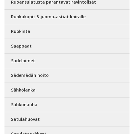
Ruoansulatusta parantavat ravintolisät
Ruokakupit & juoma-astiat koiralle
Ruokinta
Saappaat
Sadeloimet
Sädemädän hoito
Sähkölanka
Sähkönauha
Satulahuovat
Satulatarvikkeet