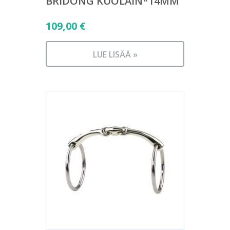
BRIDONG KUOLAIN*14MM
109,00
€
LUE LISÄÄ »