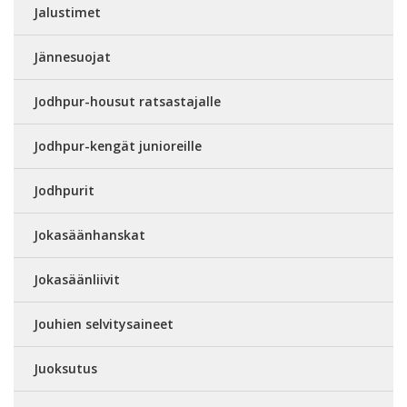
Jalustimet
Jännesuojat
Jodhpur-housut ratsastajalle
Jodhpur-kengät junioreille
Jodhpurit
Jokasäänhanskat
Jokasäänliivit
Jouhien selvitysaineet
Juoksutus