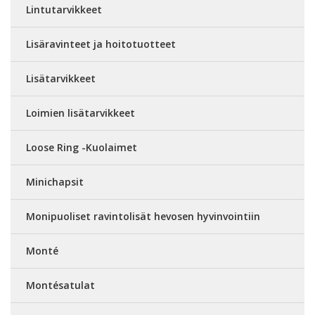
Lintutarvikkeet
Lisäravinteet ja hoitotuotteet
Lisätarvikkeet
Loimien lisätarvikkeet
Loose Ring -Kuolaimet
Minichapsit
Monipuoliset ravintolisät hevosen hyvinvointiin
Monté
Montésatulat