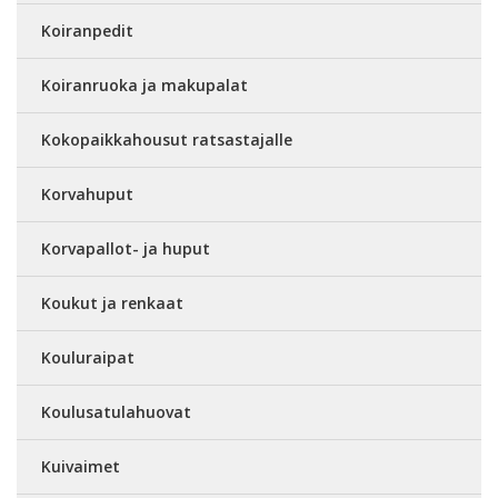
Koiranpedit
Koiranruoka ja makupalat
Kokopaikkahousut ratsastajalle
Korvahuput
Korvapallot- ja huput
Koukut ja renkaat
Kouluraipat
Koulusatulahuovat
Kuivaimet