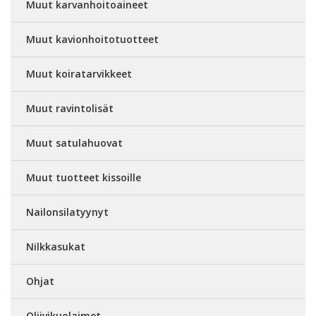
Muut karvanhoitoaineet
Muut kavionhoitotuotteet
Muut koiratarvikkeet
Muut ravintolisät
Muut satulahuovat
Muut tuotteet kissoille
Nailonsilatyynyt
Nilkkasukat
Ohjat
Oliivikuolaimet