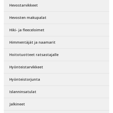
Hevostarvikkeet
Hevosten makupalat
Hiki- ja fleeceloimet
Himmentäjät ja naamarit
Hoitotuotteet ratsastajalle
Hyönteistarvikkeet
Hyönteistorjunta
Islanninsatulat
Jalkineet