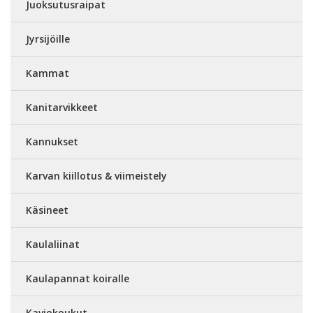
Juoksutusraipat
Jyrsijöille
Kammat
Kanitarvikkeet
Kannukset
Karvan kiillotus & viimeistely
Käsineet
Kaulaliinat
Kaulapannat koiralle
Kaviokoukut