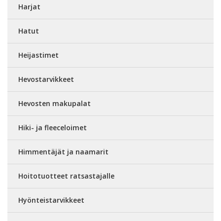
Harjat
Hatut
Heijastimet
Hevostarvikkeet
Hevosten makupalat
Hiki- ja fleeceloimet
Himmentäjät ja naamarit
Hoitotuotteet ratsastajalle
Hyönteistarvikkeet