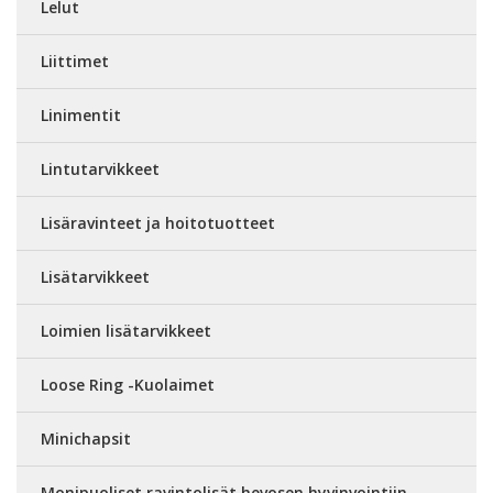
Lelut
Liittimet
Linimentit
Lintutarvikkeet
Lisäravinteet ja hoitotuotteet
Lisätarvikkeet
Loimien lisätarvikkeet
Loose Ring -Kuolaimet
Minichapsit
Monipuoliset ravintolisät hevosen hyvinvointiin