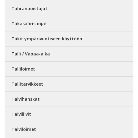
Tahranpoistajat
Takasäärisuojat
Takit ympärivuotiseen käyttöön
Talli / Vapaa-aika
Talliloimet
Tallitarvikkeet
Talvihanskat
Talviliivit
Talviloimet