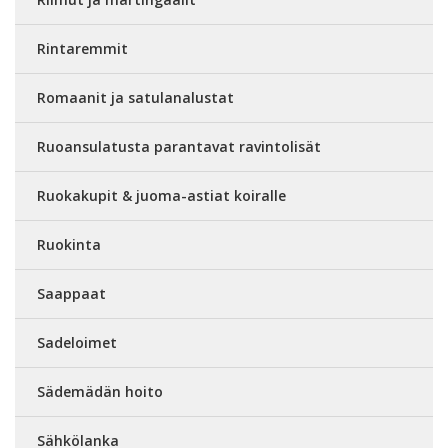
Rintaremmit
Romaanit ja satulanalustat
Ruoansulatusta parantavat ravintolisät
Ruokakupit & juoma-astiat koiralle
Ruokinta
Saappaat
Sadeloimet
Sädemädän hoito
Sähkölanka