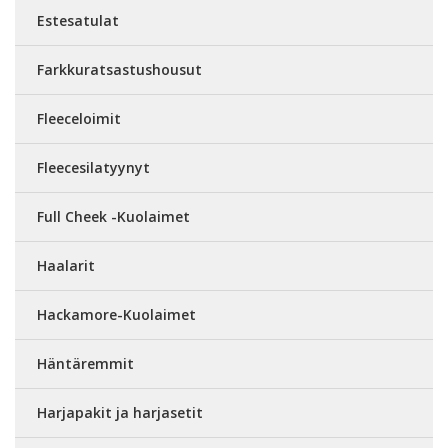
Estesatulat
Farkkuratsastushousut
Fleeceloimit
Fleecesilatyynyt
Full Cheek -Kuolaimet
Haalarit
Hackamore-Kuolaimet
Häntäremmit
Harjapakit ja harjasetit