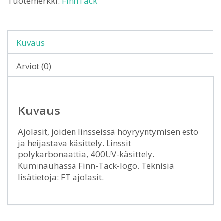
Tuotemerkki:
FinnTack
Kuvaus
Arviot (0)
Kuvaus
Ajolasit, joiden linsseissä höyryyntymisen esto
ja heijastava käsittely. Linssit
polykarbonaattia, 400UV-käsittely.
Kuminauhassa Finn-Tack-logo. Teknisiä
lisätietoja: FT ajolasit.