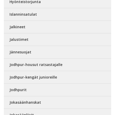
Hyönteistorjunta
Islanninsatulat
Jalkineet
Jalustimet
Jännesuojat
Jodhpur-housut ratsastajalle
Jodhpur-kengät junioreille
Jodhpurit
Jokasäänhanskat
Jokasäänliivit