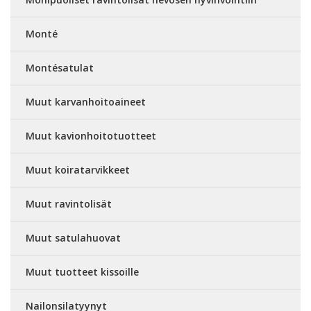
Monté
Montésatulat
Muut karvanhoitoaineet
Muut kavionhoitotuotteet
Muut koiratarvikkeet
Muut ravintolisät
Muut satulahuovat
Muut tuotteet kissoille
Nailonsilatyynyt