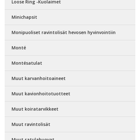
Loose Ring -Kuolaimet
Minichapsit
Monipuoliset ravintolisät hevosen hyvinvointiin
Monté
Montésatulat
Muut karvanhoitoaineet
Muut kavionhoitotuotteet
Muut koiratarvikkeet
Muut ravintolisät
Muut satulahuovat