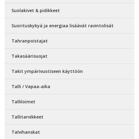
Suolakivet & pidikkeet
Suorituskykyä ja energiaa lisäävät ravintolisät
Tahranpoistajat
Takasäärisuojat
Takit ympärivuotiseen käyttöön
Talli / Vapaa-aika
Talliloimet
Tallitarvikkeet
Talvihanskat