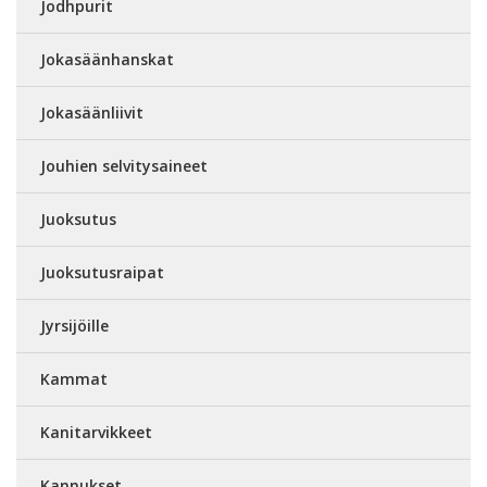
Jodhpurit
Jokasäänhanskat
Jokasäänliivit
Jouhien selvitysaineet
Juoksutus
Juoksutusraipat
Jyrsijöille
Kammat
Kanitarvikkeet
Kannukset