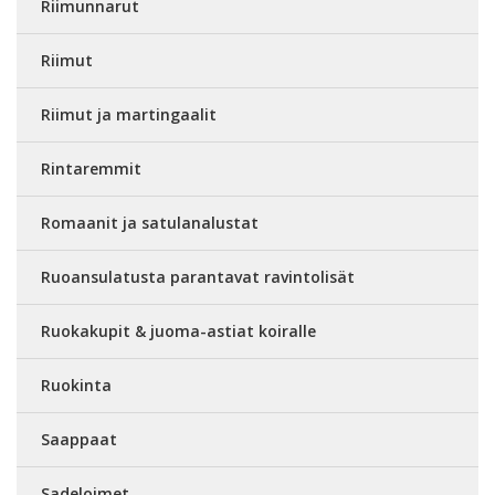
Riimunnarut
Riimut
Riimut ja martingaalit
Rintaremmit
Romaanit ja satulanalustat
Ruoansulatusta parantavat ravintolisät
Ruokakupit & juoma-astiat koiralle
Ruokinta
Saappaat
Sadeloimet