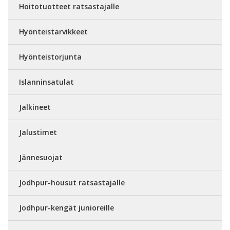
Hoitotuotteet ratsastajalle
Hyönteistarvikkeet
Hyönteistorjunta
Islanninsatulat
Jalkineet
Jalustimet
Jännesuojat
Jodhpur-housut ratsastajalle
Jodhpur-kengät junioreille