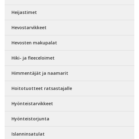
Heijastimet
Hevostarvikkeet
Hevosten makupalat
Hiki- ja fleeceloimet
Himmentäjät ja naamarit
Hoitotuotteet ratsastajalle
Hyönteistarvikkeet
Hyönteistorjunta
Islanninsatulat