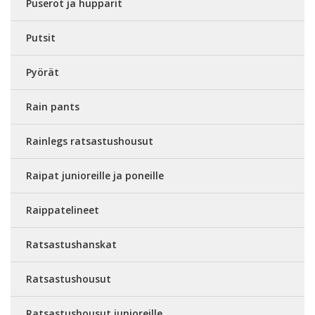
Puserot ja hupparit
Putsit
Pyörät
Rain pants
Rainlegs ratsastushousut
Raipat junioreille ja poneille
Raippatelineet
Ratsastushanskat
Ratsastushousut
Ratsastushousut junioreille