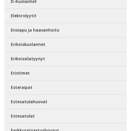
D-Kuolaimet
Elektrolyytit
Ensiapu ja haavanhoito
Erikoiskuolaimet
Erikoissilatyynyt
Eristimet
Esteraipat
Estesatulahuovat
Estesatulat
Farkkuratsastushousut