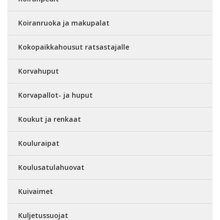
Koiranruoka ja makupalat
Kokopaikkahousut ratsastajalle
Korvahuput
Korvapallot- ja huput
Koukut ja renkaat
Kouluraipat
Koulusatulahuovat
Kuivaimet
Kuljetussuojat