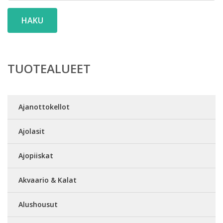
HAKU
TUOTEALUEET
Ajanottokellot
Ajolasit
Ajopiiskat
Akvaario & Kalat
Alushousut