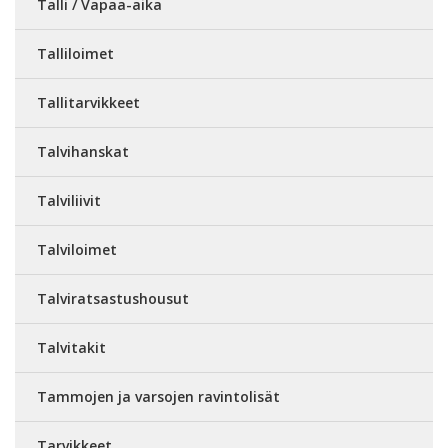
Talli / Vapaa-aika
Talliloimet
Tallitarvikkeet
Talvihanskat
Talviliivit
Talviloimet
Talviratsastushousut
Talvitakit
Tammojen ja varsojen ravintolisät
Tarvikkeet