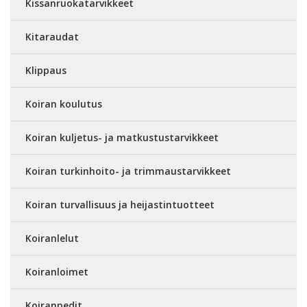
Kissanruokatarvikkeet
Kitaraudat
Klippaus
Koiran koulutus
Koiran kuljetus- ja matkustustarvikkeet
Koiran turkinhoito- ja trimmaustarvikkeet
Koiran turvallisuus ja heijastintuotteet
Koiranlelut
Koiranloimet
Koiranpedit