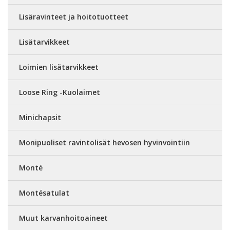
Lisäravinteet ja hoitotuotteet
Lisätarvikkeet
Loimien lisätarvikkeet
Loose Ring -Kuolaimet
Minichapsit
Monipuoliset ravintolisät hevosen hyvinvointiin
Monté
Montésatulat
Muut karvanhoitoaineet