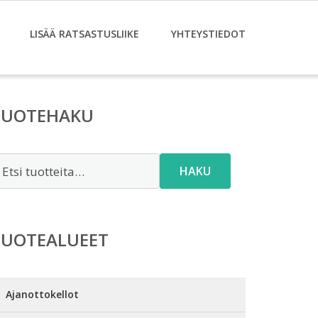
LISÄÄ RATSASTUSLIIKE
YHTEYSTIEDOT
TUOTEHAKU
tsi:
HAKU
TUOTEALUEET
Ajanottokellot