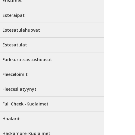
Eristimet
Esteraipat
Estesatulahuovat
Estesatulat
Farkkuratsastushousut
Fleeceloimit
Fleecesilatyynyt
Full Cheek -Kuolaimet
Haalarit
Hackamore-Kuolaimet