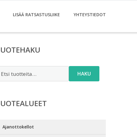
LISÄÄ RATSASTUSLIIKE
YHTEYSTIEDOT
TUOTEHAKU
tsi:
HAKU
TUOTEALUEET
Ajanottokellot