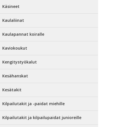
Käsineet
Kaulaliinat
Kaulapannat koiralle
Kaviokoukut
Kengitystyökalut
Kesähanskat
Kesätakit
Kilpailutakit ja -paidat miehille
Kilpailutakit ja kilpailupaidat junioreille