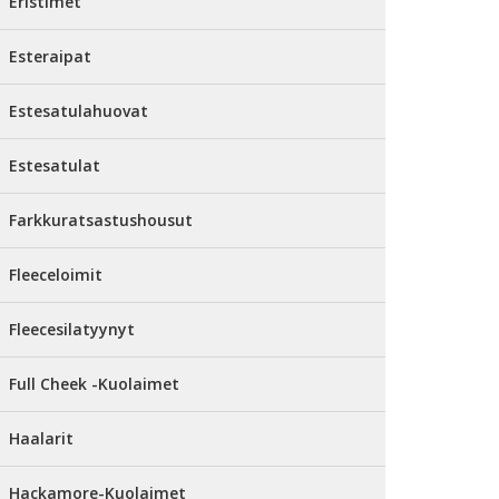
Eristimet
Esteraipat
Estesatulahuovat
Estesatulat
Farkkuratsastushousut
Fleeceloimit
Fleecesilatyynyt
Full Cheek -Kuolaimet
Haalarit
Hackamore-Kuolaimet