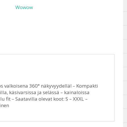
Wowow
s valkoisena 360° näkyvyydellä! – Kompakti
lla, käsivarsissa ja selässä – kainaloissa
u fit – Saatavilla olevat koot: S – XXXL –
inen