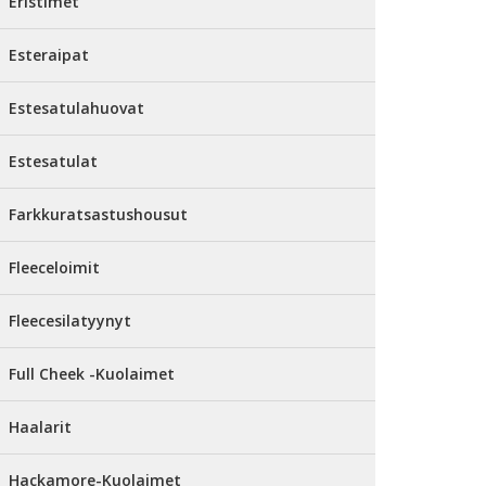
Eristimet
Esteraipat
Estesatulahuovat
Estesatulat
Farkkuratsastushousut
Fleeceloimit
Fleecesilatyynyt
Full Cheek -Kuolaimet
Haalarit
Hackamore-Kuolaimet