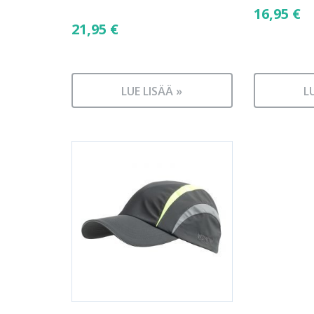
16,95
€
21,95
€
LUE LISÄÄ »
L