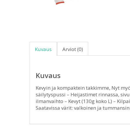
Kuvaus
Arviot (0)
Kuvaus
Kevyin ja kompaktein takkimme, Nyt myö
säilytyspussi – Heijastimet rinnassa, sivui
ilmanvaihto – Kevyt (130g koko L) – Kilpail
Saatavissa värit: valkoinen ja tummansin