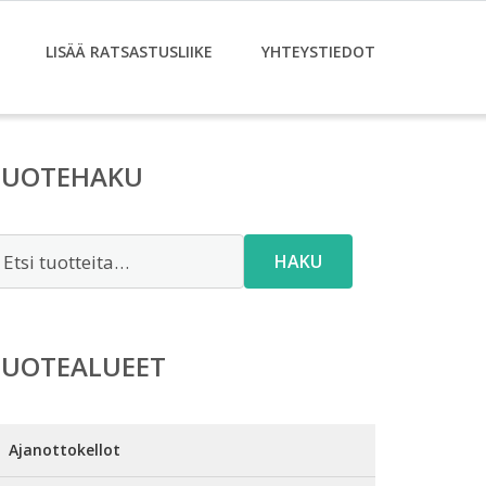
LISÄÄ RATSASTUSLIIKE
YHTEYSTIEDOT
TUOTEHAKU
tsi:
HAKU
TUOTEALUEET
Ajanottokellot