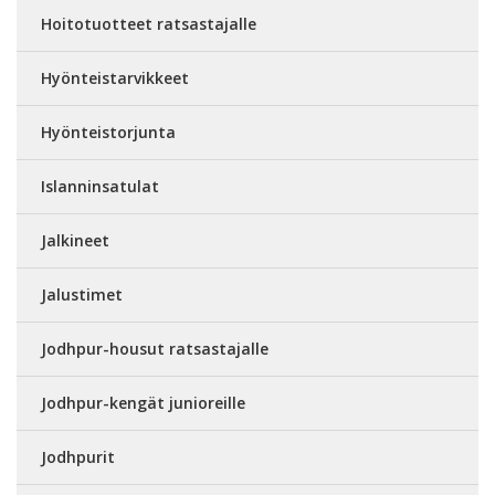
Hoitotuotteet ratsastajalle
Hyönteistarvikkeet
Hyönteistorjunta
Islanninsatulat
Jalkineet
Jalustimet
Jodhpur-housut ratsastajalle
Jodhpur-kengät junioreille
Jodhpurit