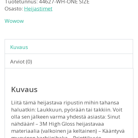
Tuotetunnus:
44627-WH-ONE SIZE
Osasto:
Heijastimet
Wowow
Kuvaus
Arviot (0)
Kuvaus
Liitä tämä heijastava ripustin mihin tahansa
haluatkin: Laukkuun, pyörään tai takkiin. Voit
olla sen jälkeen varma yhdestä asiasta: Sinut
nähdään! – 3M High Gloss heijastavaa
materiaalia (valkoinen ja keltainen) – Kääntyvä
muovinen karbiinihaka – Printtikuvio