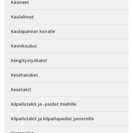
Käsineet
Kaulaliinat
Kaulapannat koiralle
Kaviokoukut
Kengitystyökalut
Kesähanskat
Kesätakit
Kilpailutakit ja -paidat miehille
Kilpailutakit ja kilpailupaidat junioreille