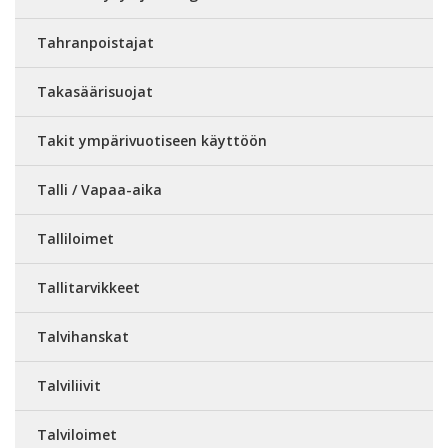
Tahranpoistajat
Takasäärisuojat
Takit ympärivuotiseen käyttöön
Talli / Vapaa-aika
Talliloimet
Tallitarvikkeet
Talvihanskat
Talviliivit
Talviloimet