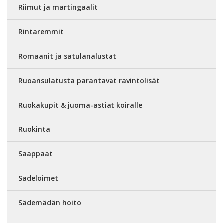
Riimut ja martingaalit
Rintaremmit
Romaanit ja satulanalustat
Ruoansulatusta parantavat ravintolisät
Ruokakupit & juoma-astiat koiralle
Ruokinta
Saappaat
Sadeloimet
Sädemädän hoito