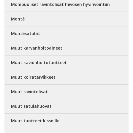
Monipuoliset ravintolisät hevosen hyvinvointiin
Monté
Montésatulat
Muut karvanhoitoaineet
Muut kavionhoitotuotteet
Muut koiratarvikkeet
Muut ravintolisät
Muut satulahuovat
Muut tuotteet kissoille