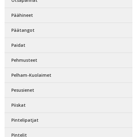
Otsapannat
Päähineet
Päätangot
Paidat
Pehmusteet
Pelham-Kuolaimet
Pesusienet
Piiskat
Pintelipatjat
Pintelit