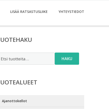
LISÄÄ RATSASTUSLIIKE
YHTEYSTIEDOT
TUOTEHAKU
tsi:
HAKU
TUOTEALUEET
Ajanottokellot