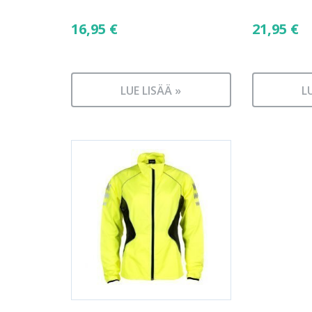
16,95
€
21,95
€
LUE LISÄÄ »
L