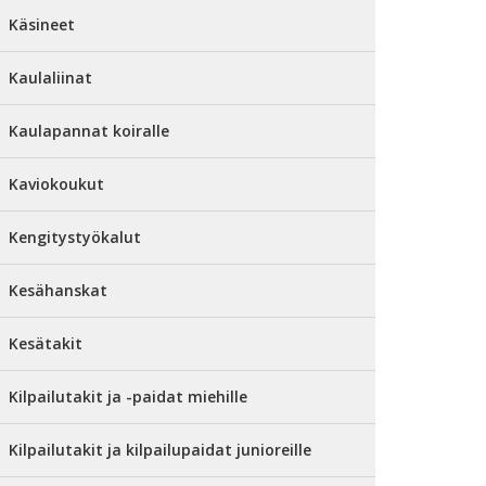
Käsineet
Kaulaliinat
Kaulapannat koiralle
Kaviokoukut
Kengitystyökalut
Kesähanskat
Kesätakit
Kilpailutakit ja -paidat miehille
Kilpailutakit ja kilpailupaidat junioreille