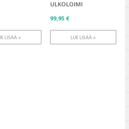
ULKOLOIMI
99,95
€
UE LISÄÄ »
LUE LISÄÄ »