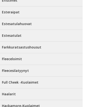
Eristimet
Esteraipat
Estesatulahuovat
Estesatulat
Farkkuratsastushousut
Fleeceloimit
Fleecesilatyynyt
Full Cheek -Kuolaimet
Haalarit
Hackamore-Kuolaimet